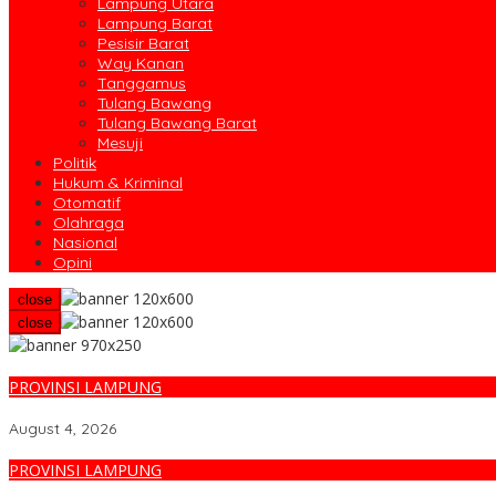
Lampung Utara
Lampung Barat
Pesisir Barat
Way Kanan
Tanggamus
Tulang Bawang
Tulang Bawang Barat
Mesuji
Politik
Hukum & Kriminal
Otomatif
Olahraga
Nasional
Opini
close
close
PROVINSI LAMPUNG
Yuliardi Siap Usung Tim Futsal Berprestasi Pada Porwanas PWI 
August 4, 2026
PROVINSI LAMPUNG
Rahmat Mirzani Djausal Pimpin HKTI Lampung