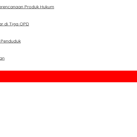
Perencanaan Produk Hukum
ar di Tiga OPD
t Penduduk
an