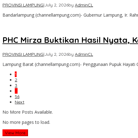
PROVINSI LAMPUNG
|
July 2, 2026
by
AdminCL
Bandarlampung (channellampung.com)- Gubernur Lampung, Ir. Rahm
PHC Mirza Buktikan Hasil Nyata,
PROVINSI LAMPUNG
|
July 2, 2026
by
AdminCL
Lampung Barat (channellampung.com)- Penggunaan Pupuk Hayati Ca
1
2
3
…
56
Next
No More Posts Available.
No more pages to load.
View More