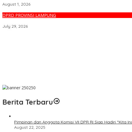
August 1, 2026
DPRD PROVINSI LAMPUNG
DPRD Lampung Buka Seluruh Postur APBD, Giri: Uang Rakyat Haru
July 29, 2026
Yuliardi Siap Usung Tim Futsal Berprestasi Pada Porwanas PWI 
Rahmat Mirzani Djausal Pimpin HKTI Lampung
DPRD Lampung Buka Seluruh Postur APBD, Giri: Uang Rakyat Haru
Banjir Masih Jadi Ancaman Warga Kedaton Bandarlampung
PWI Pusat Minta Hotman Paris Hormati Martabat Wartawan dan
Berita Terbaru
Pimpinan dan Anggota Komisi VII DPR RI Siap Hadiri “Kita In
August 22, 2025