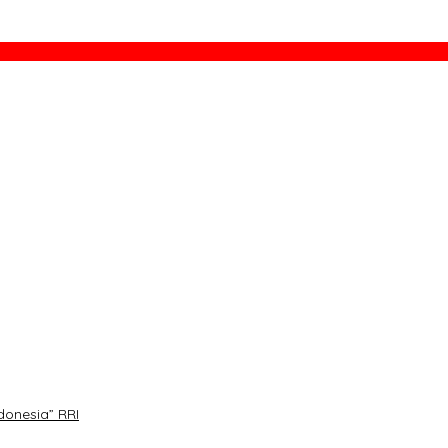
s Tepat Sasaran
Lampung
s Tepat Sasaran
 Kemerdekaan Pers
donesia” RRI