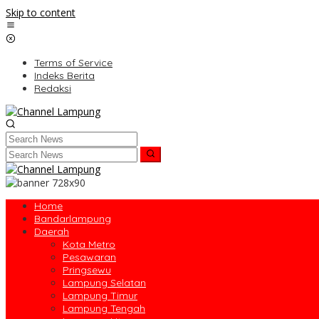
Skip to content
Terms of Service
Indeks Berita
Redaksi
Home
Bandarlampung
Daerah
Kota Metro
Pesawaran
Pringsewu
Lampung Selatan
Lampung Timur
Lampung Tengah