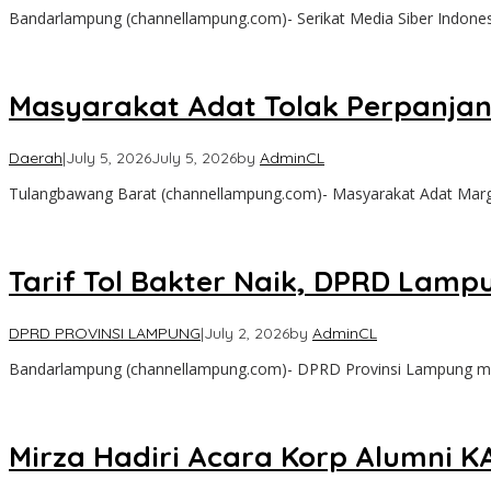
Bandarlampung (channellampung.com)- Serikat Media Siber Indone
‎Masyarakat Adat Tolak Perpanja
Daerah
|
July 5, 2026
July 5, 2026
by
AdminCL
Tulangbawang Barat (channellampung.com)- Masyarakat Adat Marg
Tarif Tol Bakter Naik, DPRD Lamp
DPRD PROVINSI LAMPUNG
|
July 2, 2026
by
AdminCL
Bandarlampung (channellampung.com)- DPRD Provinsi Lampung mere
Mirza Hadiri Acara Korp Alumni K