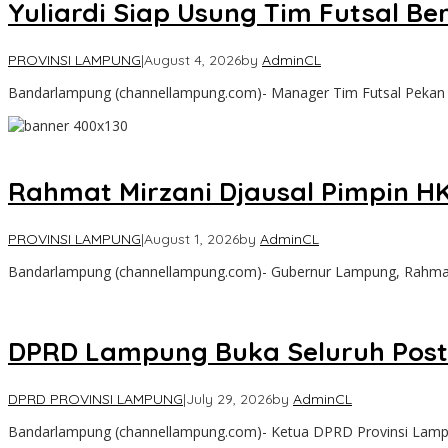
Yuliardi Siap Usung Tim Futsal 
PROVINSI LAMPUNG
|
August 4, 2026
by
AdminCL
Bandarlampung (channellampung.com)- Manager Tim Futsal Pekan
Rahmat Mirzani Djausal Pimpin 
PROVINSI LAMPUNG
|
August 1, 2026
by
AdminCL
Bandarlampung (channellampung.com)- Gubernur Lampung, Rahmat M
DPRD Lampung Buka Seluruh Postu
DPRD PROVINSI LAMPUNG
|
July 29, 2026
by
AdminCL
Bandarlampung (channellampung.com)- Ketua DPRD Provinsi Lam