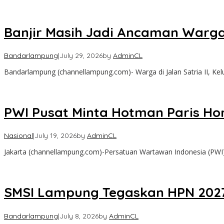
Banjir Masih Jadi Ancaman War
Bandarlampung
|
July 29, 2026
by
AdminCL
Bandarlampung (channellampung.com)- Warga di Jalan Satria II, K
PWI Pusat Minta Hotman Paris H
Nasional
|
July 19, 2026
by
AdminCL
Jakarta (channellampung.com)-Persatuan Wartawan Indonesia (PWI
SMSI Lampung Tegaskan HPN 2027 
Bandarlampung
|
July 8, 2026
by
AdminCL