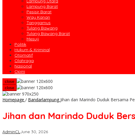
Lampung Utara
Lampung Barat
Pesisir Barat
Way Kanan
Tanggamus
Tulang Bawang
Tulang Bawang Barat
Mesuji
Politik
Hukum & Kriminal
Otomatif
Olahraga
Nasional
Opini
close
close
Homepage
/
Bandarlampung
Jihan dan Marindo Duduk Bersama Per
Jihan dan Marindo Duduk Bers
AdminCL
June 30, 2026