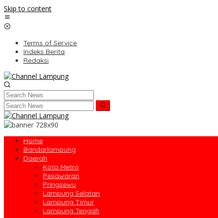
Skip to content
Terms of Service
Indeks Berita
Redaksi
Home
Bandarlampung
Daerah
Kota Metro
Pesawaran
Pringsewu
Lampung Selatan
Lampung Timur
Lampung Tengah