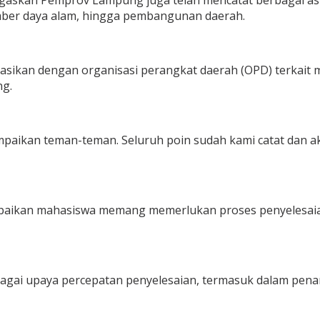
negaskan Pemprov Lampung juga telah mencatat berbagai as
umber daya alam, hingga pembangunan daerah.
asikan dengan organisasi perangkat daerah (OPD) terkait m
ng.
ampaikan teman-teman. Seluruh poin sudah kami catat dan
aikan mahasiswa memang memerlukan proses penyelesaian 
gai upaya percepatan penyelesaian, termasuk dalam penan