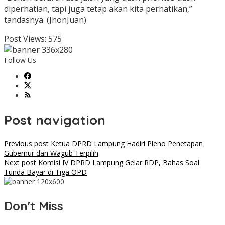
diperhatian, tapi juga tetap akan kita perhatikan,”
tandasnya. (JhonJuan)
Post Views:
575
Follow Us
Post navigation
Previous post
Ketua DPRD Lampung Hadiri Pleno Penetapan
Gubernur dan Wagub Terpilih
Next post
Komisi IV DPRD Lampung Gelar RDP, Bahas Soal
Tunda Bayar di Tiga OPD
Don't Miss