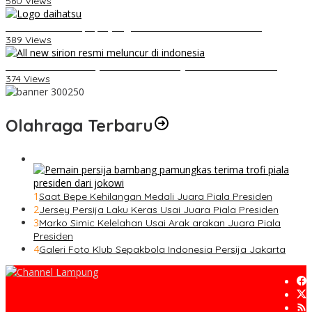
560 Views
Belum Pakai CVT, Apa yang Ditakuti Daihatsu Indonesia?
389 Views
Daihatsu Santai Penjualan Sirion Kalah Jauh dari Mobil LCGC
374 Views
Olahraga Terbaru
1
Saat Bepe Kehilangan Medali Juara Piala Presiden
2
Jersey Persija Laku Keras Usai Juara Piala Presiden
3
Marko Simic Kelelahan Usai Arak arakan Juara Piala
Presiden
4
Galeri Foto Klub Sepakbola Indonesia Persija Jakarta