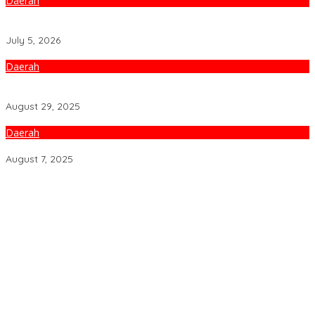
Daerah
‎Masyarakat Adat Tolak Perpanjangan HGU PTPN VII Bunga
Mayang ‎
July 5, 2026
Daerah
Aktivis 98 Kecam Tindakan Represif, Tuntut Keadilan Gugurnya
Kawan Ojol
August 29, 2025
Daerah
Pengacara Minta Polisi Tahan Pelaku KDRT di Bukit Kemuning
August 7, 2025
Jelang Pemilu 2029, PRI Lampung Akan Bongkar dan Susun
Ulang Struktur Organisasi
PRI Targetkan 50 Kursi DPR RI pada Pemilu 2029, Konsolidasi
Struktur Dipercepat
Marindo Tegaskan Lahan Di Jalan Ryacudu Bukan Aset Pemprov
Lampung
Yuliardi Siap Usung Tim Futsal Berprestasi Pada Porwanas PWI