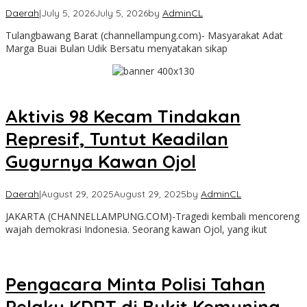
Daerah
|
July 5, 2026
July 5, 2026
by
AdminCL
Tulangbawang Barat (channellampung.com)- Masyarakat Adat
Marga Buai Bulan Udik Bersatu menyatakan sikap
Aktivis 98 Kecam Tindakan
Represif, Tuntut Keadilan
Gugurnya Kawan Ojol
Daerah
|
August 29, 2025
August 29, 2025
by
AdminCL
JAKARTA (CHANNELLAMPUNG.COM)-Tragedi kembali mencoreng
wajah demokrasi Indonesia. Seorang kawan Ojol, yang ikut
Pengacara Minta Polisi Tahan
Pelaku KDRT di Bukit Kemuning