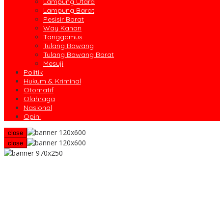
Lampung Utara
Lampung Barat
Pesisir Barat
Way Kanan
Tanggamus
Tulang Bawang
Tulang Bawang Barat
Mesuji
Politik
Hukum & Kriminal
Otomatif
Olahraga
Nasional
Opini
close
close
Yuliardi Siap Usung Tim Futsal Berprestasi Pada Porwanas PWI 
Rahmat Mirzani Djausal Pimpin HKTI Lampung
DPRD Lampung Buka Seluruh Postur APBD, Giri: Uang Rakyat Haru