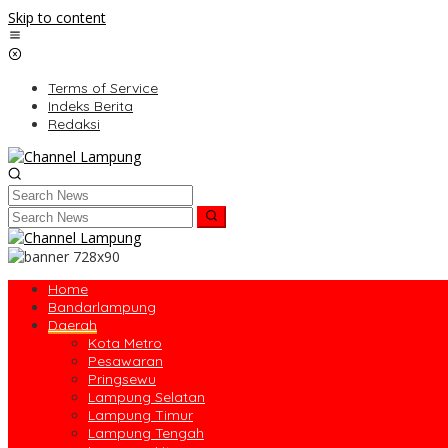
Skip to content
Terms of Service
Indeks Berita
Redaksi
Home
Bandarlampung
Daerah
Kota Metro
Pesawaran
Pringsewu
Lampung Selatan
Lampung Timur
Lampung Tengah