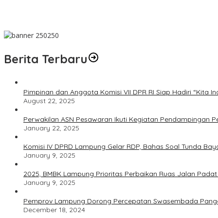
Banjir Masih Jadi Ancaman Warga Kedaton Bandarlampung
PWI Pusat Minta Hotman Paris Hormati Martabat Wartawan dan
Berita Terbaru
Pimpinan dan Anggota Komisi VII DPR RI Siap Hadiri “Kita In
August 22, 2025
Perwakilan ASN Pesawaran Ikuti Kegiatan Pendampingan 
January 22, 2025
Komisi IV DPRD Lampung Gelar RDP, Bahas Soal Tunda Bay
January 9, 2025
2025, BMBK Lampung Prioritas Perbaikan Ruas Jalan Pada
January 9, 2025
Pemprov Lampung Dorong Percepatan Swasembada Pang
December 18, 2024