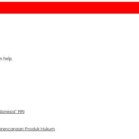
n help.
donesia” RRI
Perencanaan Produk Hukum