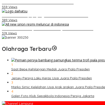
Video Kelemahan dan Kelebihan All New Terios
559 Views
Belum Pakai CVT, Apa yang Ditakuti Daihatsu Indonesia?
389 Views
Daihatsu Santai Penjualan Sirion Kalah Jauh dari Mobil LCGC
374 Views
Olahraga Terbaru
1
Saat Bepe Kehilangan Medali Juara Piala Presiden
2
Jersey Persija Laku Keras Usai Juara Piala Presiden
3
Marko Simic Kelelahan Usai Arak arakan Juara Piala Presid
4
Galeri Foto Klub Sepakbola Indonesia Persija Jakarta