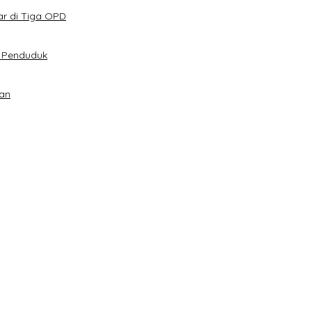
ar di Tiga OPD
t Penduduk
an