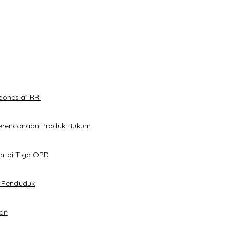
 Kemerdekaan Pers
donesia” RRI
Perencanaan Produk Hukum
ar di Tiga OPD
t Penduduk
an