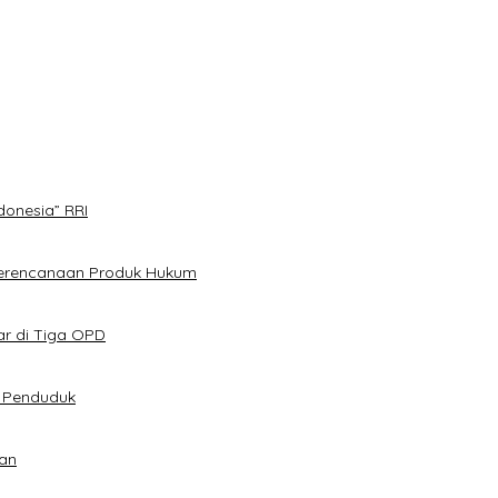
 Kemerdekaan Pers
donesia” RRI
Perencanaan Produk Hukum
ar di Tiga OPD
t Penduduk
an