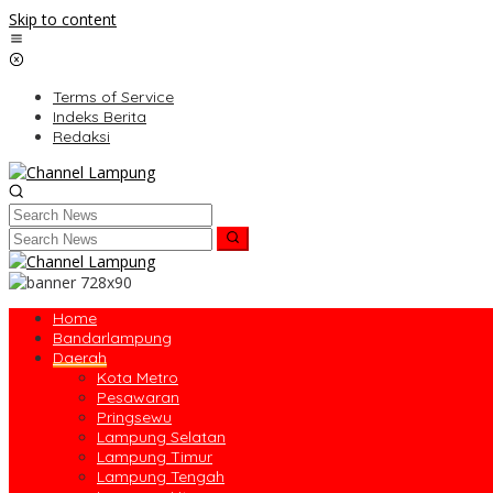
Skip to content
Terms of Service
Indeks Berita
Redaksi
Home
Bandarlampung
Daerah
Kota Metro
Pesawaran
Pringsewu
Lampung Selatan
Lampung Timur
Lampung Tengah