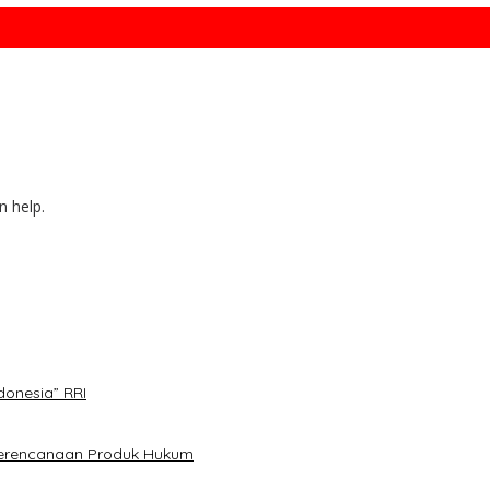
n help.
donesia” RRI
Perencanaan Produk Hukum