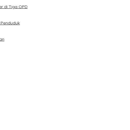
ar di Tiga OPD
t Penduduk
an