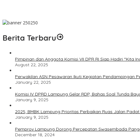
Banjir Masih Jadi Ancaman Warga Kedaton Bandarlampung
PWI Pusat Minta Hotman Paris Hormati Martabat Wartawan dan
Berita Terbaru
Pimpinan dan Anggota Komisi VII DPR RI Siap Hadiri “Kita In
August 22, 2025
Perwakilan ASN Pesawaran Ikuti Kegiatan Pendampingan 
January 22, 2025
Komisi IV DPRD Lampung Gelar RDP, Bahas Soal Tunda Bay
January 9, 2025
2025, BMBK Lampung Prioritas Perbaikan Ruas Jalan Pada
January 9, 2025
Pemprov Lampung Dorong Percepatan Swasembada Pang
December 18, 2024