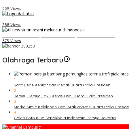
Video Kelemahan dan Kelebihan All New Terios
559 Views
Belum Pakai CVT, Apa yang Ditakuti Daihatsu Indonesia?
388 Views
Daihatsu Santai Penjualan Sirion Kalah Jauh dari Mobil LCGC
373 Views
Olahraga Terbaru
1
Saat Bepe Kehilangan Medali Juara Piala Presiden
2
Jersey Persija Laku Keras Usai Juara Piala Presiden
3
Marko Simic Kelelahan Usai Arak arakan Juara Piala Presid
4
Galeri Foto Klub Sepakbola Indonesia Persija Jakarta