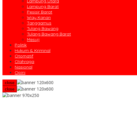
Lampung Utara
Lampung Barat
Pesisir Barat
Way Kanan
Tanggamus
Tulang Bawang
Tulang Bawang Barat
Mesuji
Politik
Hukum & Kriminal
Otomatif
Olahraga
Nasional
Opini
close
close
Yuliardi Siap Usung Tim Futsal Berprestasi Pada Porwanas PWI 
Rahmat Mirzani Djausal Pimpin HKTI Lampung
DPRD Lampung Buka Seluruh Postur APBD, Giri: Uang Rakyat Haru