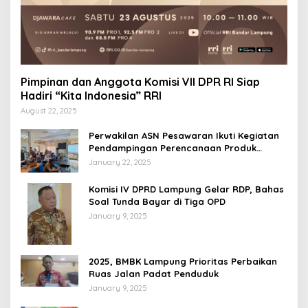
Pimpinan dan Anggota Komisi VII DPR RI Siap
Hadiri “Kita Indonesia” RRI
August 22, 2025
Perwakilan ASN Pesawaran Ikuti Kegiatan
Pendampingan Perencanaan Produk
Hukum
January 22, 2025
Komisi IV DPRD Lampung Gelar RDP, Bahas
Soal Tunda Bayar di Tiga OPD
January 9, 2025
2025, BMBK Lampung Prioritas Perbaikan
Ruas Jalan Padat Penduduk
January 9, 2025