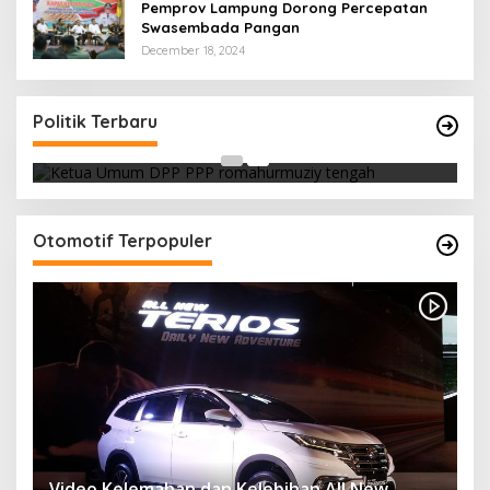
Pemprov Lampung Dorong Percepatan
Swasembada Pangan
December 18, 2024
Strategi PPP Menangkan Duet Ganjar dan Gus
Yasin
Politik Terbaru
In Berita, Politik
|
February 19, 2018
Otomotif Terpopuler
Video Kelemahan dan Kelebihan All New