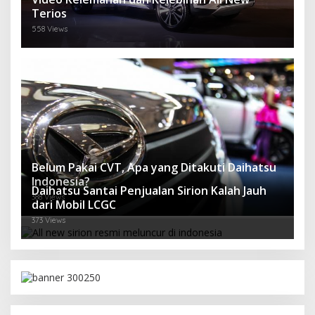
Terios
558 Views
Belum Pakai CVT, Apa yang Ditakuti Daihatsu
Indonesia?
Daihatsu Santai Penjualan Sirion Kalah Jauh
388 Views
dari Mobil LCGC
373 Views