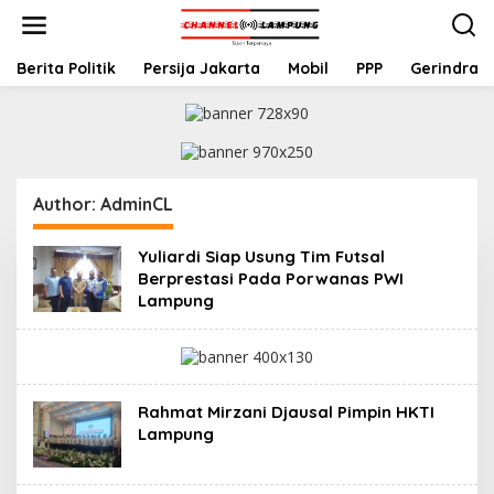
S
k
i
p
Berita Politik
Persija Jakarta
Mobil
PPP
Gerindra
t
o
c
o
n
t
Author:
AdminCL
e
n
t
Yuliardi Siap Usung Tim Futsal
Berprestasi Pada Porwanas PWI
Lampung
Rahmat Mirzani Djausal Pimpin HKTI
Lampung