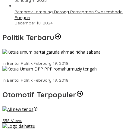
January 9, 2025
Pemprov Lampung Dorong Percepatan Swasembada
Pangan
December 18, 2024
Politik Terbaru
Ini Dia Hubungan Partai Garuda dengan Gerindra
In Berita, Politik
|
February 19, 2018
Strategi PPP Menangkan Duet Ganjar dan Gus Yasin
In Berita, Politik
|
February 19, 2018
Otomotif Terpopuler
Video Kelemahan dan Kelebihan All New Terios
558 Views
Belum Pakai CVT, Apa yang Ditakuti Daihatsu Indonesia?