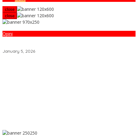
close
close
Opini
Refleksi Awal 2026: Ujian Fiskal dan Konsistensi Kepemimpinan
Gubernur Lampung
January 5, 2026
Yuliardi Siap Usung Tim Futsal Berprestasi Pada Porwanas PWI
Lampung
Rahmat Mirzani Djausal Pimpin HKTI Lampung
DPRD Lampung Buka Seluruh Postur APBD, Giri: Uang Rakyat
Harus Tepat Sasaran
Banjir Masih Jadi Ancaman Warga Kedaton Bandarlampung
PWI Pusat Minta Hotman Paris Hormati Martabat Wartawan dan
Kemerdekaan Pers