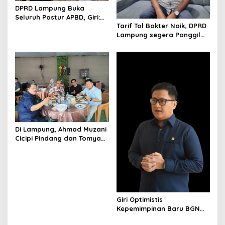
DPRD Lampung Buka
t
Seluruh Postur APBD, Giri:
i
Tarif Tol Bakter Naik, DPRD
Uang Rakyat Harus Tepat
Lampung segera Panggil
Sasaran
o
Pengelola
n
Di Lampung, Ahmad Muzani
Cicipi Pindang dan Tomyam
Salmon Satria
Giri Optimistis
Kepemimpinan Baru BGN
Perkuat Program Gizi