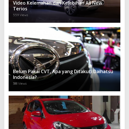
Video Kelemahan dan Kelebihan All New
Terios
559 Views
Belum Pakai CVT, Apa yang Ditakuti Daihatsu
Indonesia?
388 Views