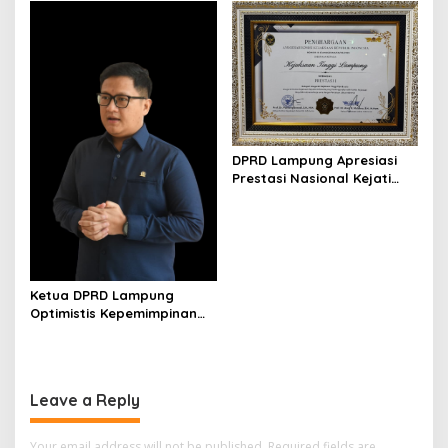
Nasional
DPRD Lampung Apresiasi
Prestasi Nasional Kejati
Lampung Raih Juara I
Komjak RI
Ketua DPRD Lampung
Optimistis Kepemimpinan
Baru BGN Perkuat Program
Gizi Nasional
Leave a Reply
Your email address will not be published.
Required fields are