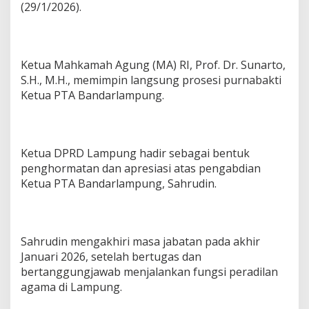
(29/1/2026).
P
T
A
B
a
Ketua Mahkamah Agung (MA) RI, Prof. Dr. Sunarto,
n
S.H., M.H., memimpin langsung prosesi purnabakti
d
a
Ketua PTA Bandarlampung.
r
l
a
m
Ketua DPRD Lampung hadir sebagai bentuk
p
penghormatan dan apresiasi atas pengabdian
u
n
Ketua PTA Bandarlampung, Sahrudin.
g
Sahrudin mengakhiri masa jabatan pada akhir
Januari 2026, setelah bertugas dan
bertanggungjawab menjalankan fungsi peradilan
agama di Lampung.