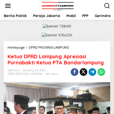
S
k
i
p
Berita Politik
Persija Jakarta
Mobil
PPP
Gerindra
t
o
c
o
n
t
Homepage
/
DPRD PROVINSI LAMPUNG
K
e
e
n
Ketua DPRD Lampung Apresiasi
t
t
u
Purnabakti Ketua PTA Bandarlampung
a
D
AdminCL
January 29, 2026
DPRD PROVINSI LAMPUNG
264 Views
P
R
D
L
a
m
p
u
n