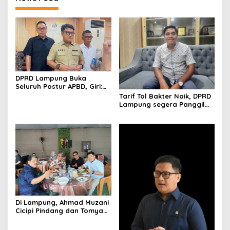
DPRD Lampung Buka
Seluruh Postur APBD, Giri:
Uang Rakyat Harus Tepat
Tarif Tol Bakter Naik, DPRD
Sasaran
Lampung segera Panggil
Pengelola
Di Lampung, Ahmad Muzani
Cicipi Pindang dan Tomyam
Salmon Satria