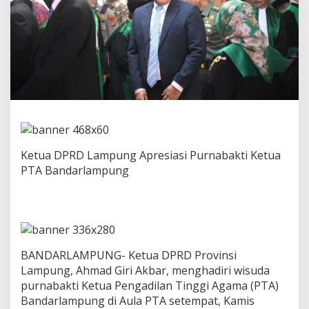
g
A
p
r
e
s
i
a
s
i
P
u
Ketua DPRD Lampung Apresiasi Purnabakti Ketua
r
n
PTA Bandarlampung
a
b
a
k
t
i
K
BANDARLAMPUNG- Ketua DPRD Provinsi
e
Lampung, Ahmad Giri Akbar, menghadiri wisuda
t
purnabakti Ketua Pengadilan Tinggi Agama (PTA)
u
Bandarlampung di Aula PTA setempat, Kamis
a