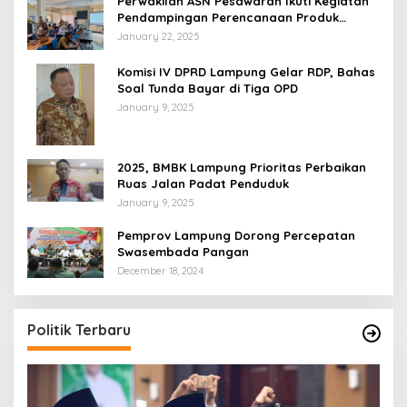
Perwakilan ASN Pesawaran Ikuti Kegiatan
Pendampingan Perencanaan Produk
Hukum
January 22, 2025
Komisi IV DPRD Lampung Gelar RDP, Bahas
Soal Tunda Bayar di Tiga OPD
January 9, 2025
2025, BMBK Lampung Prioritas Perbaikan
Ruas Jalan Padat Penduduk
January 9, 2025
Pemprov Lampung Dorong Percepatan
Swasembada Pangan
December 18, 2024
Politik Terbaru