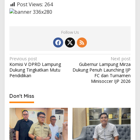
Post Views:
264
Follow Us
P
Previous post
Next post
Komisi V DPRD Lampung
Gubernur Lampung Mirza
o
Dukung Tingkatkan Mutu
Dukung Penuh Launching IJP
s
Pendidikan
FC dan Turnamen
Minisoccer IJP 2026
t
n
Don't Miss
a
v
i
g
a