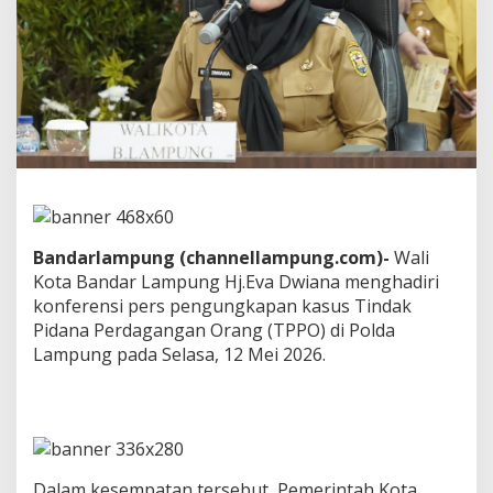
p
u
n
g
P
a
s
t
i
k
a
n
P
Bandarlampung (channellampung.com)-
Wali
e
Kota Bandar Lampung Hj.Eva Dwiana menghadiri
r
konferensi pers pengungkapan kasus Tindak
l
i
Pidana Perdagangan Orang (TPPO) di Polda
n
Lampung pada Selasa, 12 Mei 2026.
d
u
n
g
a
n
K
Dalam kesempatan tersebut, Pemerintah Kota