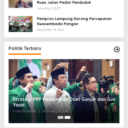
Ruas Jalan Padat Penduduk
January 9, 2025
Pemprov Lampung Dorong Percepatan
Swasembada Pangan
December 18, 2024
Politik Terbaru
Strategi PPP Menangkan Duet Ganjar dan Gus
Yasin
In Berita, Politik
|
February 19, 2018