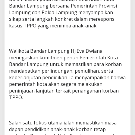
o
Bandar Lampung bersama Pemerintah Provinsi
r
Lampung dan Polda Lampung menyampaikan
b
sikap serta langkah konkret dalam merespons
a
n
kasus TPPO yang menimpa anak-anak.
T
P
P
O
Walikota Bandar Lampung Hj.Eva Dwiana
menegaskan komitmen penuh Pemerintah Kota
Bandar Lampung untuk memastikan para korban
mendapatkan perlindungan, pemulihan, serta
keberlanjutan pendidikan. Ia menyampaikan bahwa
pemerintah kota akan segera melakukan
peninjauan lanjutan terkait penanganan korban
TPPO.
Salah satu fokus utama ialah memastikan masa
depan pendidikan anak-anak korban tetap