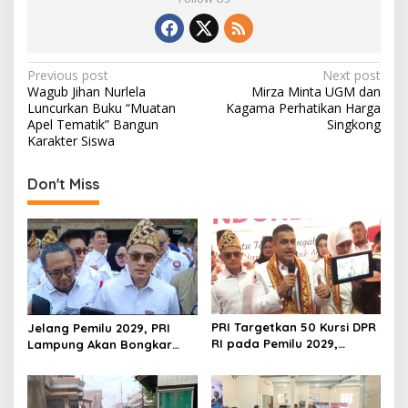
P
Previous post
Next post
Wagub Jihan Nurlela
Mirza Minta UGM dan
o
Luncurkan Buku “Muatan
Kagama Perhatikan Harga
s
Apel Tematik” Bangun
Singkong
Karakter Siswa
t
n
Don't Miss
a
v
i
g
a
PRI Targetkan 50 Kursi DPR
t
Jelang Pemilu 2029, PRI
RI pada Pemilu 2029,
Lampung Akan Bongkar
i
Konsolidasi Struktur
dan Susun Ulang Struktur
Dipercepat
Organisasi
o