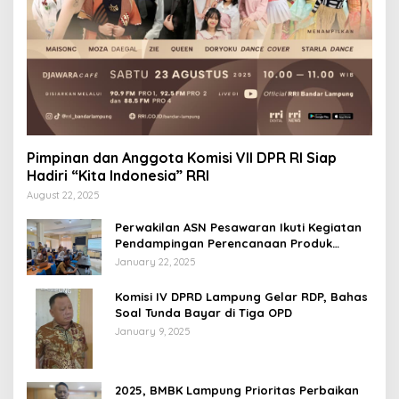
Pimpinan dan Anggota Komisi VII DPR RI Siap
Hadiri “Kita Indonesia” RRI
August 22, 2025
Perwakilan ASN Pesawaran Ikuti Kegiatan
Pendampingan Perencanaan Produk
Hukum
January 22, 2025
Komisi IV DPRD Lampung Gelar RDP, Bahas
Soal Tunda Bayar di Tiga OPD
January 9, 2025
2025, BMBK Lampung Prioritas Perbaikan