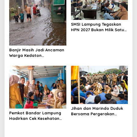
n
SMSI Lampung Tegaskan
HPN 2027 Bukan Milik Satu
Organisasi Pers
Banjir Masih Jadi Ancaman
Warga Kedaton
Bandarlampung
Jihan dan Marindo Duduk
Pemkot Bandar Lampung
Bersama Pergerakan
Hadirkan Cek Kesehatan
Mahasiswa, Siap
Gratis, Warga Sambut
Tindaklanjuti Aspirasi
Positif