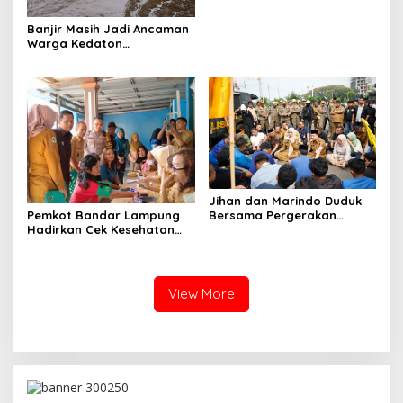
Banjir Masih Jadi Ancaman
Warga Kedaton
Bandarlampung
Jihan dan Marindo Duduk
Pemkot Bandar Lampung
Bersama Pergerakan
Hadirkan Cek Kesehatan
Mahasiswa, Siap
Gratis, Warga Sambut
Tindaklanjuti Aspirasi
Positif
View More