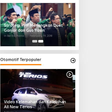
Strategi PPP Menangkan Duet
Ganjar dan Gus Yasin
In Berita, Politik
|
February 19, 2018
Otomotif Terpopuler
Video Kelemahan dan Kelebihan
All New Terios