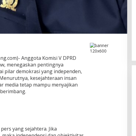
Ini Dia Hubungan Partai Garuda
dengan Gerindra
In Berita, Politik
|
February 19, 2018
ng.com)- Anggota Komisi V DPRD
aw, menegaskan pentingnya
i pilar demokrasi yang independen,
. Menurutnya, kesejahteraan insan
gar media tetap mampu menyajikan
 berimbang.
 pers yang sejahtera. Jika
, maka independensi dan objektivitas