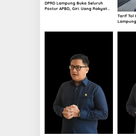
a
DPRD Lampung Buka Seluruh
t
Postur APBD, Giri: Uang Rakyat
Harus Tepat Sasaran
Tarif Tol
i
Lampung 
o
Pengelo
n