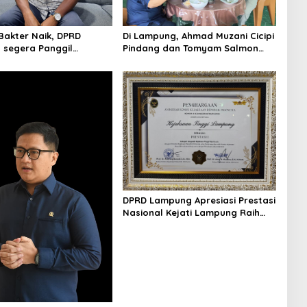
 Bakter Naik, DPRD
Di Lampung, Ahmad Muzani Cicipi
segera Panggil
Pindang dan Tomyam Salmon
la
Satria
DPRD Lampung Apresiasi Prestasi
Nasional Kejati Lampung Raih
Juara I Komjak RI