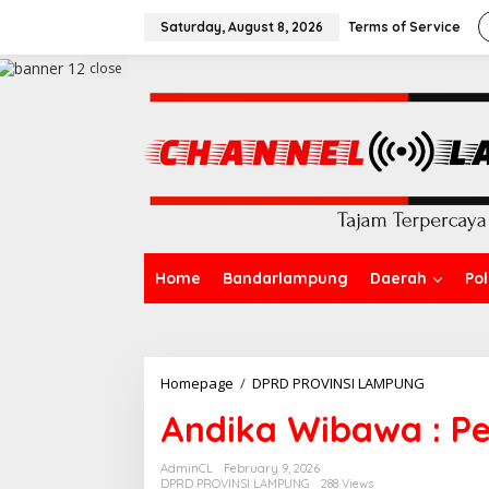
S
k
Saturday, August 8, 2026
Terms of Service
i
p
close
t
o
c
o
n
t
e
n
t
Home
Bandarlampung
Daerah
Pol
Homepage
/
DPRD PROVINSI LAMPUNG
A
n
Andika Wibawa : Pe
d
i
k
AdminCL
February 9, 2026
a
DPRD PROVINSI LAMPUNG
288 Views