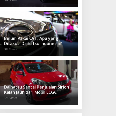
560 Views
Belum Pakai CVT, Apa yang
Ditakuti Daihatsu Indonesia?
389 Views
Daihatsu Santai Penjualan Sirion
Kalah Jauh dari Mobil LCGC
374 Views