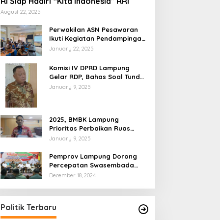
RI Siap Hadiri “Kita Indonesia” RRI
August 22, 2025
Perwakilan ASN Pesawaran
Ikuti Kegiatan Pendampingan
Perencanaan Produk Hukum
January 22, 2025
Komisi IV DPRD Lampung
Gelar RDP, Bahas Soal Tunda
Bayar di Tiga OPD
January 9, 2025
2025, BMBK Lampung
Prioritas Perbaikan Ruas
Jalan Padat Penduduk
January 9, 2025
Pemprov Lampung Dorong
Percepatan Swasembada
Pangan
December 18, 2024
Politik Terbaru