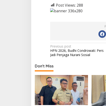
Post Views:
288
P
Previous post
HPN 2026, Budhi Condrowati: Pers
o
Jadi Penjaga Nurani Sosial
s
t
Don't Miss
n
a
v
i
g