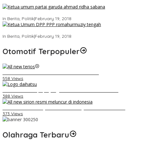
Ini Dia Hubungan Partai Garuda dengan Gerindra
In Berita, Politik
|
February 19, 2018
Strategi PPP Menangkan Duet Ganjar dan Gus Yasin
In Berita, Politik
|
February 19, 2018
Otomotif Terpopuler
Video Kelemahan dan Kelebihan All New Terios
558 Views
Belum Pakai CVT, Apa yang Ditakuti Daihatsu Indonesia?
388 Views
Daihatsu Santai Penjualan Sirion Kalah Jauh dari Mobil LCGC
373 Views
Olahraga Terbaru