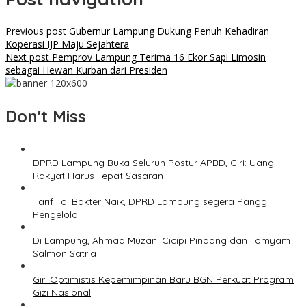
Previous post
Gubernur Lampung Dukung Penuh Kehadiran
Koperasi IJP Maju Sejahtera
Next post
Pemprov Lampung Terima 16 Ekor Sapi Limosin
sebagai Hewan Kurban dari Presiden
Don't Miss
DPRD Lampung Buka Seluruh Postur APBD, Giri: Uang
Rakyat Harus Tepat Sasaran
Tarif Tol Bakter Naik, DPRD Lampung segera Panggil
Pengelola
Di Lampung, Ahmad Muzani Cicipi Pindang dan Tomyam
Salmon Satria
Giri Optimistis Kepemimpinan Baru BGN Perkuat Program
Gizi Nasional