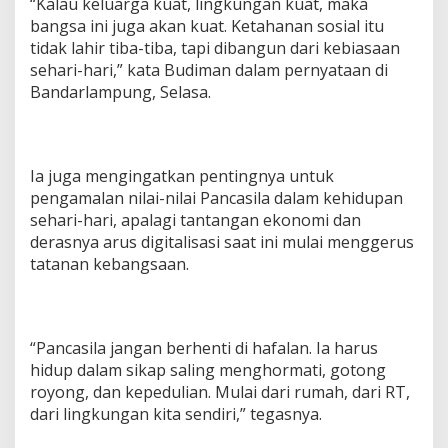
“Kalau keluarga kuat, lingkungan kuat, maka
n
bangsa ini juga akan kuat. Ketahanan sosial itu
g
s
tidak lahir tiba-tiba, tapi dibangun dari kebiasaan
a
sehari-hari,” kata Budiman dalam pernyataan di
a
Bandarlampung, Selasa.
n
h
a
r
u
Ia juga mengingatkan pentingnya untuk
s
pengamalan nilai-nilai Pancasila dalam kehidupan
d
sehari-hari, apalagi tantangan ekonomi dan
i
derasnya arus digitalisasi saat ini mulai menggerus
m
u
tatanan kebangsaan.
l
a
i
d
“Pancasila jangan berhenti di hafalan. Ia harus
a
hidup dalam sikap saling menghormati, gotong
r
i
royong, dan kepedulian. Mulai dari rumah, dari RT,
k
dari lingkungan kita sendiri,” tegasnya.
e
l