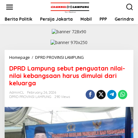
S
k
i
p
Berita Politik
Persija Jakarta
Mobil
PPP
Gerindra
t
o
c
o
n
t
Homepage
/
DPRD PROVINSI LAMPUNG
D
e
P
n
DPRD Lampung sebut penguatan nilai-
R
t
D
nilai kebangsaan harus dimulai dari
L
keluarga
a
m
AdminCL
February 26, 2026
p
DPRD PROVINSI LAMPUNG
290 Views
u
n
g
s
e
b
u