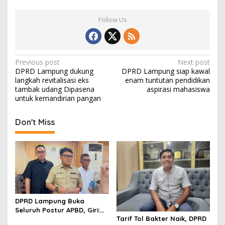
Follow Us
P
Previous post
Next post
DPRD Lampung dukung
DPRD Lampung siap kawal
o
langkah revitalisasi eks
enam tuntutan pendidikan
s
tambak udang Dipasena
aspirasi mahasiswa
untuk kemandirian pangan
t
n
Don't Miss
a
v
i
g
a
DPRD Lampung Buka
t
Seluruh Postur APBD, Giri:
i
Tarif Tol Bakter Naik, DPRD
Uang Rakyat Harus Tepat