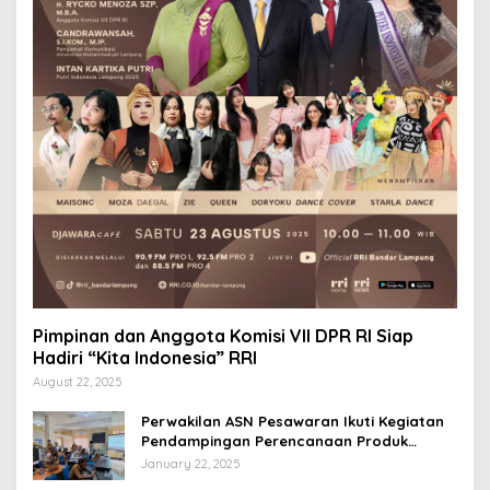
Pimpinan dan Anggota Komisi VII DPR RI Siap
Hadiri “Kita Indonesia” RRI
August 22, 2025
Perwakilan ASN Pesawaran Ikuti Kegiatan
Pendampingan Perencanaan Produk
Hukum
January 22, 2025