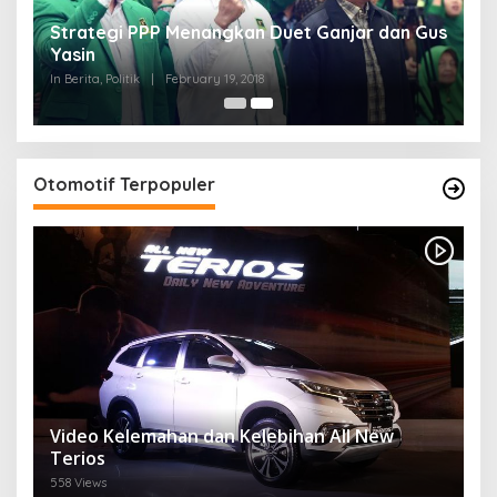
Strategi PPP Menangkan Duet Ganjar dan Gus
Yasin
In Berita, Politik
|
February 19, 2018
Otomotif Terpopuler
Video Kelemahan dan Kelebihan All New
Terios
558 Views