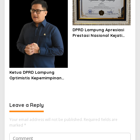
DPRD Lampung Apresiasi
Prestasi Nasional Kejati
Lampung Raih Juara I
Komjak RI
Ketua DPRD Lampung
Optimistis Kepemimpinan
Baru BGN Perkuat Program
Gizi Nasional
Leave a Reply
Your email address will not be published.
Required fields are
marked
*