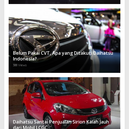
Belum Pakai CVT, Apa yang Ditakuti Daihatsu
Indonesia?
388 Views
Daihatsu Santai Penjualan Sirion Kalah Jauh
dari Mobil LCGC