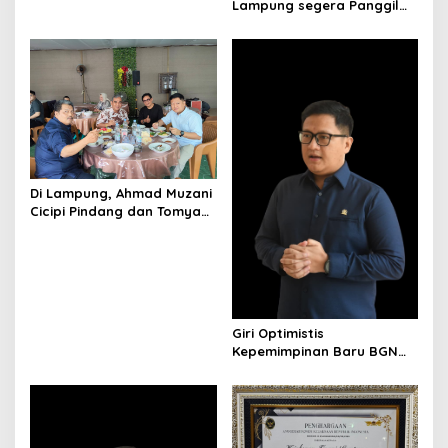
Lampung segera Panggil
Sasaran
o
Pengelola
n
Di Lampung, Ahmad Muzani
Cicipi Pindang dan Tomyam
Salmon Satria
Giri Optimistis
Kepemimpinan Baru BGN
Perkuat Program Gizi
Nasional