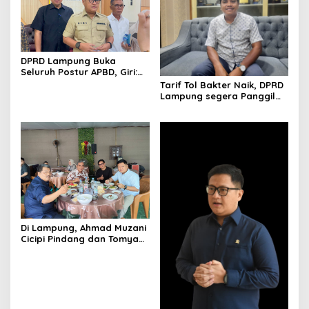
DPRD Lampung Buka
Seluruh Postur APBD, Giri:
Uang Rakyat Harus Tepat
Tarif Tol Bakter Naik, DPRD
Sasaran
Lampung segera Panggil
Pengelola
Di Lampung, Ahmad Muzani
Cicipi Pindang dan Tomyam
Salmon Satria