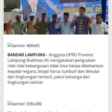
t
p
e
n
g
u
a
t
a
n
n
i
BANDAR LAMPUNG
– Anggota DPRD Provinsi
l
Lampung Budiman AS mengatakan penguatan
a
i
nilai-nilai kebangsaan tidak bisa hanya dibebankan
-
kepada negara, tetapi harus tumbuh dan dimulai
n
dari lingkungan terkecil, yakni keluarga dan
i
lingkungan sekitar.
l
a
i
k
e
b
a