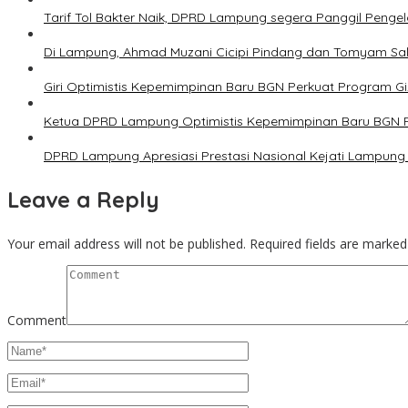
Tarif Tol Bakter Naik, DPRD Lampung segera Panggil Penge
Di Lampung, Ahmad Muzani Cicipi Pindang dan Tomyam Sal
Giri Optimistis Kepemimpinan Baru BGN Perkuat Program Gi
Ketua DPRD Lampung Optimistis Kepemimpinan Baru BGN Pe
DPRD Lampung Apresiasi Prestasi Nasional Kejati Lampung 
Leave a Reply
Your email address will not be published.
Required fields are marke
Comment