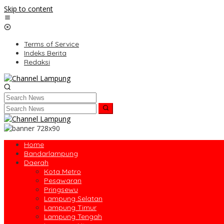
Skip to content
Terms of Service
Indeks Berita
Redaksi
Home
Bandarlampung
Daerah
Kota Metro
Pesawaran
Pringsewu
Lampung Selatan
Lampung Timur
Lampung Tengah