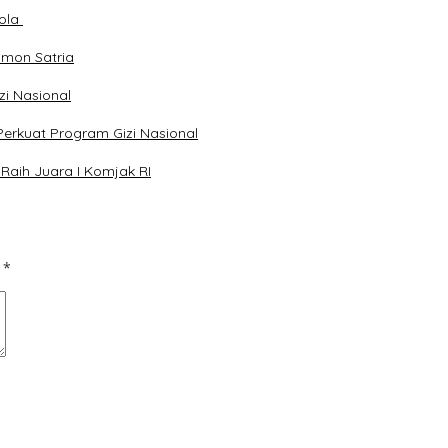
lola
mon Satria
zi Nasional
rkuat Program Gizi Nasional
Raih Juara I Komjak RI
d
*