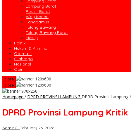
Lampung Utara
Lampung Barat
Pesisir Barat
Way Kanan
Tanggamus
Tulang Bawang
Tulang Bawang Barat
Mesuji
Politik
Hukum & Kriminal
Otomatif
Olahraga
Nasional
Opini
close
close
Homepage
/
DPRD PROVINSI LAMPUNG
DPRD Provinsi Lampung K
DPRD Provinsi Lampung Kritik
AdminCL
February 26, 2026