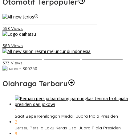
Otomotif Terpopuler
Video Kelemahan dan Kelebihan All New Terios
558 Views
Belum Pakai CVT, Apa yang Ditakuti Daihatsu Indonesia?
388 Views
Daihatsu Santai Penjualan Sirion Kalah Jauh dari Mobil LCGC
373 Views
Olahraga Terbaru
1
Saat Bepe Kehilangan Medali Juara Piala Presiden
2
Jersey Persija Laku Keras Usai Juara Piala Presiden
3