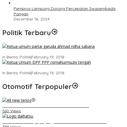
Pemprov Lampung Dorong Percepatan Swasembada
Pangan
December 18, 2024
Politik Terbaru
Ini Dia Hubungan Partai Garuda dengan Gerindra
In Berita, Politik
|
February 19, 2018
Strategi PPP Menangkan Duet Ganjar dan Gus Yasin
In Berita, Politik
|
February 19, 2018
Otomotif Terpopuler
Video Kelemahan dan Kelebihan All New Terios
560 Views
Belum Pakai CVT, Apa yang Ditakuti Daihatsu Indonesia?
389 Views