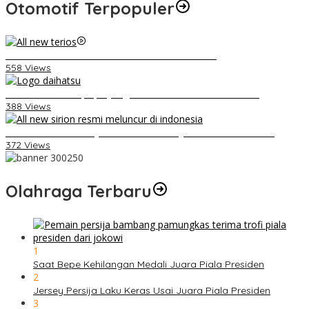
Otomotif Terpopuler
Video Kelemahan dan Kelebihan All New Terios
558 Views
Belum Pakai CVT, Apa yang Ditakuti Daihatsu Indonesia?
388 Views
Daihatsu Santai Penjualan Sirion Kalah Jauh dari Mobil LCGC
372 Views
Olahraga Terbaru
1
Saat Bepe Kehilangan Medali Juara Piala Presiden
2
Jersey Persija Laku Keras Usai Juara Piala Presiden
3