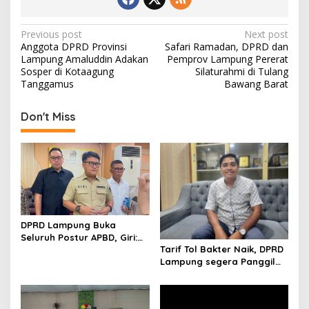
P
Previous post
Next post
Anggota DPRD Provinsi
Safari Ramadan, DPRD dan
o
Lampung Amaluddin Adakan
Pemprov Lampung Pererat
s
Sosper di Kotaagung
Silaturahmi di Tulang
Tanggamus
Bawang Barat
t
n
Don't Miss
a
v
i
g
a
DPRD Lampung Buka
t
Seluruh Postur APBD, Giri:
i
Tarif Tol Bakter Naik, DPRD
Uang Rakyat Harus Tepat
Lampung segera Panggil
Sasaran
o
Pengelola
n