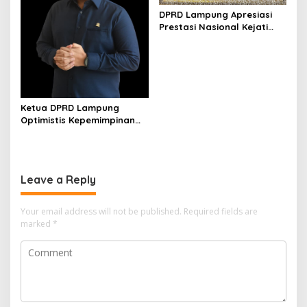
DPRD Lampung Apresiasi
Prestasi Nasional Kejati
Lampung Raih Juara I
Komjak RI
Ketua DPRD Lampung
Optimistis Kepemimpinan
Baru BGN Perkuat Program
Gizi Nasional
Leave a Reply
Your email address will not be published.
Required fields are
marked
*