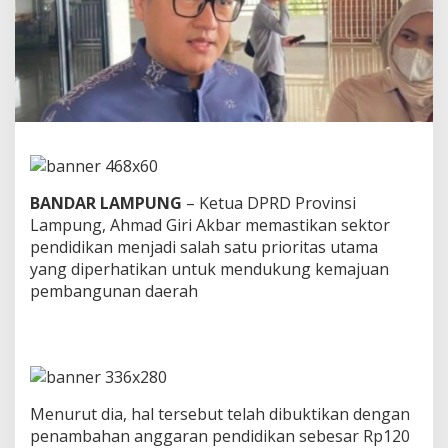
g
s
e
b
u
t
s
e
k
t
o
BANDAR LAMPUNG
– Ketua DPRD Provinsi
r
Lampung, Ahmad Giri Akbar memastikan sektor
p
e
pendidikan menjadi salah satu prioritas utama
n
yang diperhatikan untuk mendukung kemajuan
d
pembangunan daerah
i
d
i
k
a
n
j
Menurut dia, hal tersebut telah dibuktikan dengan
a
penambahan anggaran pendidikan sebesar Rp120
d