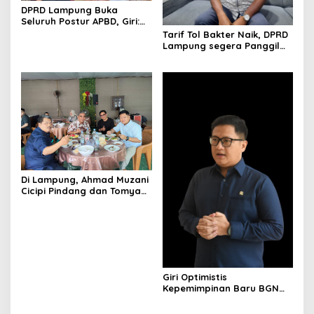
DPRD Lampung Buka
Seluruh Postur APBD, Giri:
Uang Rakyat Harus Tepat
Tarif Tol Bakter Naik, DPRD
Sasaran
Lampung segera Panggil
Pengelola
Di Lampung, Ahmad Muzani
Cicipi Pindang dan Tomyam
Salmon Satria
Giri Optimistis
Kepemimpinan Baru BGN
Perkuat Program Gizi
Nasional