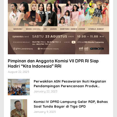
Pimpinan dan Anggota Komisi VII DPR RI Siap
Hadiri “Kita Indonesia” RRI
August 22, 2025
Perwakilan ASN Pesawaran Ikuti Kegiatan
Pendampingan Perencanaan Produk
Hukum
January 22, 2025
Komisi IV DPRD Lampung Gelar RDP, Bahas
Soal Tunda Bayar di Tiga OPD
January 9, 2025