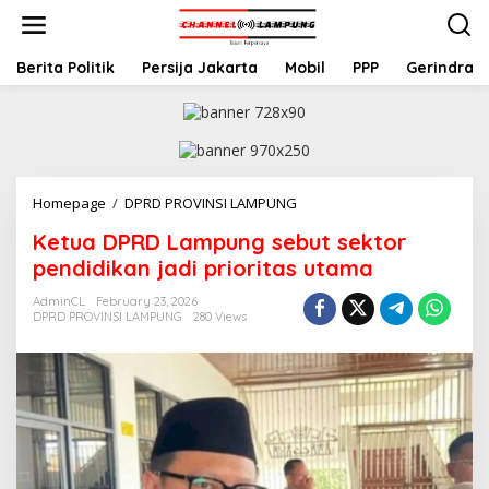
S
k
i
p
Berita Politik
Persija Jakarta
Mobil
PPP
Gerindra
t
o
c
o
n
t
Homepage
/
DPRD PROVINSI LAMPUNG
K
e
e
n
Ketua DPRD Lampung sebut sektor
t
t
u
pendidikan jadi prioritas utama
a
D
AdminCL
February 23, 2026
DPRD PROVINSI LAMPUNG
280 Views
P
R
D
L
a
m
p
u
n