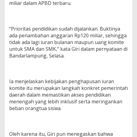
miliar dalam APBD terbaru.
i
p
r
i
o
“Prioritas pendidikan sudah dijalankan. Buktinya
r
ada penambahan anggaran Rp120 miliar, sehingga
i
t
tidak ada lagi iuran bulanan maupun uang komite
a
untuk SMA dan SMK,” kata Giri dalam pernyataan di
s
Bandarlampung, Selasa.
u
t
a
m
a
Ia menjelaskan kebijakan penghapusan iuran
komite itu merupakan langkah konkret pemerintah
daerah dalam memastikan akses pendidikan
menengah yang lebih inklusif serta meringankan
beban orangtua siswa.
Oleh karena itu, Giri pun menegaskan bahwa