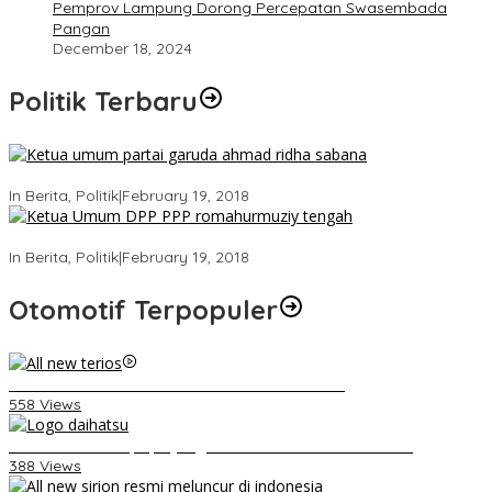
Pemprov Lampung Dorong Percepatan Swasembada
Pangan
December 18, 2024
Politik Terbaru
Ini Dia Hubungan Partai Garuda dengan Gerindra
In Berita, Politik
|
February 19, 2018
Strategi PPP Menangkan Duet Ganjar dan Gus Yasin
In Berita, Politik
|
February 19, 2018
Otomotif Terpopuler
Video Kelemahan dan Kelebihan All New Terios
558 Views
Belum Pakai CVT, Apa yang Ditakuti Daihatsu Indonesia?
388 Views