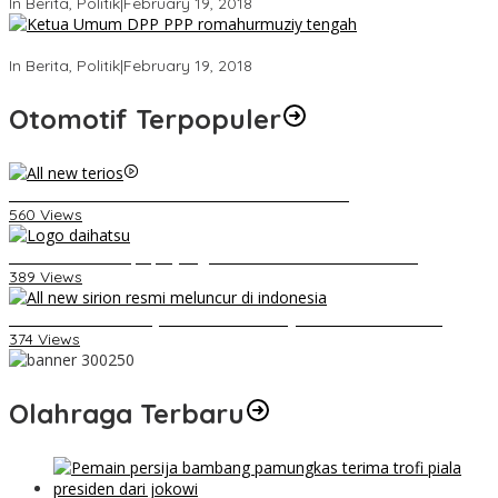
In Berita, Politik
|
February 19, 2018
Strategi PPP Menangkan Duet Ganjar dan Gus Yasin
In Berita, Politik
|
February 19, 2018
Otomotif Terpopuler
Video Kelemahan dan Kelebihan All New Terios
560 Views
Belum Pakai CVT, Apa yang Ditakuti Daihatsu Indonesia?
389 Views
Daihatsu Santai Penjualan Sirion Kalah Jauh dari Mobil LCGC
374 Views
Olahraga Terbaru