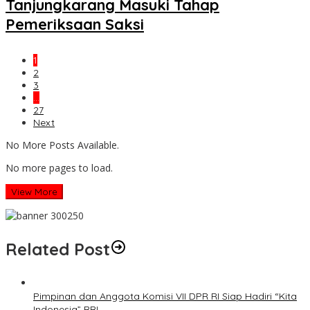
Tanjungkarang Masuki Tahap
Pemeriksaan Saksi
1
2
3
…
27
Next
No More Posts Available.
No more pages to load.
View More
Related Post
Pimpinan dan Anggota Komisi VII DPR RI Siap Hadiri “Kita
Indonesia” RRI