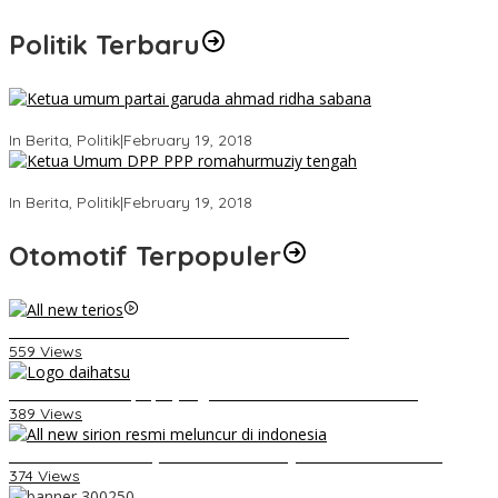
Politik Terbaru
Ini Dia Hubungan Partai Garuda dengan Gerindra
In Berita, Politik
|
February 19, 2018
Strategi PPP Menangkan Duet Ganjar dan Gus Yasin
In Berita, Politik
|
February 19, 2018
Otomotif Terpopuler
Video Kelemahan dan Kelebihan All New Terios
559 Views
Belum Pakai CVT, Apa yang Ditakuti Daihatsu Indonesia?
389 Views
Daihatsu Santai Penjualan Sirion Kalah Jauh dari Mobil LCGC
374 Views