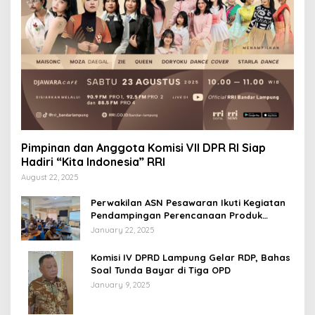
Pimpinan dan Anggota Komisi VII DPR RI Siap
Hadiri “Kita Indonesia” RRI
August 22, 2025
Perwakilan ASN Pesawaran Ikuti Kegiatan
Pendampingan Perencanaan Produk
Hukum
January 22, 2025
Komisi IV DPRD Lampung Gelar RDP, Bahas
Soal Tunda Bayar di Tiga OPD
January 9, 2025