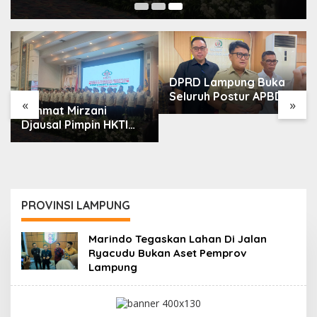
DPRD Lampung Buka
Seluruh Postur APBD,
«
»
Rahmat Mirzani
Giri: Uang Rakyat
Djausal Pimpin HKTI
Harus Tepat Sasaran
Lampung
PROVINSI LAMPUNG
Marindo Tegaskan Lahan Di Jalan
Ryacudu Bukan Aset Pemprov
Lampung