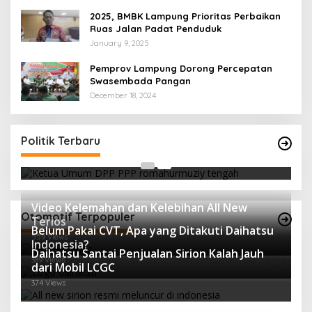
2025, BMBK Lampung Prioritas Perbaikan
Ruas Jalan Padat Penduduk
January 9, 2025
Pemprov Lampung Dorong Percepatan
Swasembada Pangan
December 18, 2024
Strategi PPP Menangkan Duet Ganjar dan Gus
Yasin
Politik Terbaru
In Berita, Politik
|
February 19, 2018
Video Kelemahan dan Kelebihan All New
Otomotif Terpopuler
Terios
Belum Pakai CVT, Apa yang Ditakuti Daihatsu
559 Views
Indonesia?
Daihatsu Santai Penjualan Sirion Kalah Jauh
389 Views
dari Mobil LCGC
374 Views