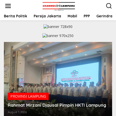
S
k
i
p
Berita Politik
Persija Jakarta
Mobil
PPP
Gerindra
t
o
c
o
n
t
e
n
t
PROVINSI LAMPUNG
Rahmat Mirzani Djausal Pimpin HKTI Lampung
August 1, 2026