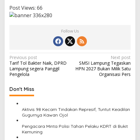
Post Views:
66
Follow Us
P
Previous post
Next post
Tarif Tol Bakter Naik, DPRD
SMSI Lampung Tegaskan
o
Lampung segera Panggil
HPN 2027 Bukan Milik Satu
s
Pengelola
Organisasi Pers
t
Don't Miss
n
a
v
Aktivis 98 Kecam Tindakan Represif, Tuntut Keadilan
Gugurnya Kawan Ojol
i
Pengacara Minta Polisi Tahan Pelaku KDRT di Bukit
g
Kemuning
a