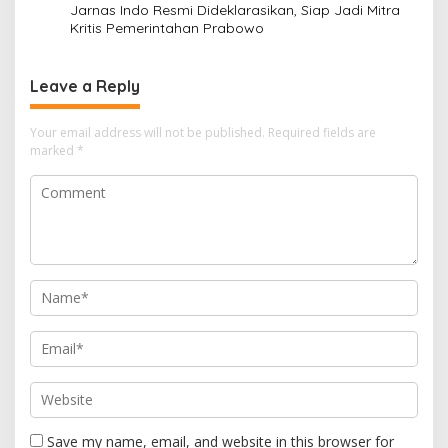
Jarnas Indo Resmi Dideklarasikan, Siap Jadi Mitra
t
Kritis Pemerintahan Prabowo
i
o
Leave a Reply
n
Your email address will not be published.
Required fields are
marked
*
Save my name, email, and website in this browser for