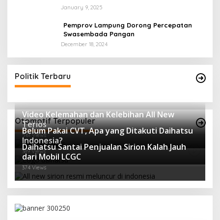
January 9, 2025
Pemprov Lampung Dorong Percepatan
Swasembada Pangan
December 18, 2024
Politik Terbaru
Video Kelemahan dan Kelebihan All New
Otomotif Terpopuler
Terios
Belum Pakai CVT, Apa yang Ditakuti Daihatsu
561 Views
Indonesia?
Daihatsu Santai Penjualan Sirion Kalah Jauh
389 Views
dari Mobil LCGC
374 Views