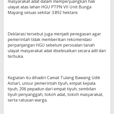
masyarakat adat dalam memperjuangkan hak
P
ulayat atas lahan HGU PTPN VII Unit Bunga
N
Mayang seluas sekitar 3.892 hektare.
V
I
I
B
u
Deklarasi tersebut juga menjadi penegasan agar
n
pemerintah tidak memberikan rekomendasi
g
a
perpanjangan HGU sebelum persoalan tanah
M
ulayat masyarakat adat diselesaikan secara adil dan
a
terbuka.
y
a
n
g
Kegiatan itu dihadiri Camat Tulang Bawang Udik
Ashari, unsur pemerintah tiyuh, empat kepala
tiyuh, 206 pepadun dari empat tiyuh, sembilan
tiyuh penyanggah, tokoh adat, tokoh masyarakat,
serta ratusan warga.