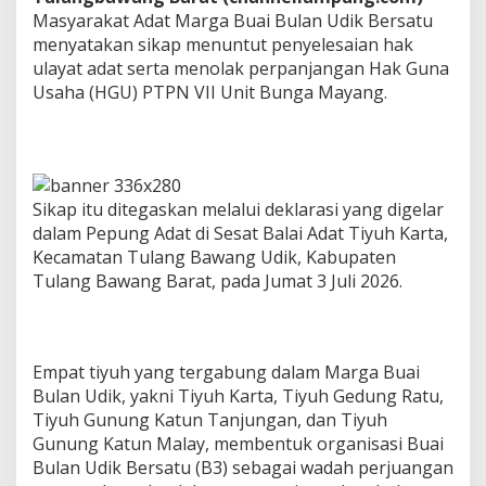
d
Masyarakat Adat Marga Buai Bulan Udik Bersatu
a
menyatakan sikap menuntut penyelesaian hak
t
ulayat adat serta menolak perpanjangan Hak Guna
T
o
Usaha (HGU) PTPN VII Unit Bunga Mayang.
l
a
k
P
e
r
Sikap itu ditegaskan melalui deklarasi yang digelar
p
dalam Pepung Adat di Sesat Balai Adat Tiyuh Karta,
a
Kecamatan Tulang Bawang Udik, Kabupaten
n
Tulang Bawang Barat, pada Jumat 3 Juli 2026.
j
a
n
g
a
Empat tiyuh yang tergabung dalam Marga Buai
n
Bulan Udik, yakni Tiyuh Karta, Tiyuh Gedung Ratu,
H
Tiyuh Gunung Katun Tanjungan, dan Tiyuh
G
U
Gunung Katun Malay, membentuk organisasi Buai
P
Bulan Udik Bersatu (B3) sebagai wadah perjuangan
T