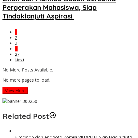
Pergerakan Mahasiswa, Siap
Tindaklanjuti Aspirasi
1
2
3
…
27
Next
No More Posts Available.
No more pages to load.
View More
Related Post
Pimpinan dan Anggota Komisi VII DPR RI Siap Hadiri “Kita