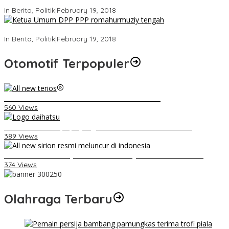
Ini Dia Hubungan Partai Garuda dengan Gerindra
In Berita, Politik
|
February 19, 2018
Strategi PPP Menangkan Duet Ganjar dan Gus Yasin
In Berita, Politik
|
February 19, 2018
Otomotif Terpopuler
Video Kelemahan dan Kelebihan All New Terios
560 Views
Belum Pakai CVT, Apa yang Ditakuti Daihatsu Indonesia?
389 Views
Daihatsu Santai Penjualan Sirion Kalah Jauh dari Mobil LCGC
374 Views
Olahraga Terbaru