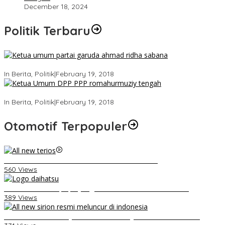
December 18, 2024
Politik Terbaru
Ini Dia Hubungan Partai Garuda dengan Gerindra
In Berita, Politik
|
February 19, 2018
Strategi PPP Menangkan Duet Ganjar dan Gus Yasin
In Berita, Politik
|
February 19, 2018
Otomotif Terpopuler
Video Kelemahan dan Kelebihan All New Terios
560 Views
Belum Pakai CVT, Apa yang Ditakuti Daihatsu Indonesia?
389 Views
Daihatsu Santai Penjualan Sirion Kalah Jauh dari Mobil LCGC