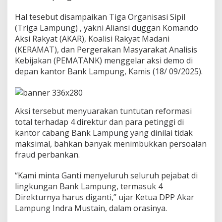
m
p
Hal tesebut disampaikan Tiga Organisasi Sipil
u
(Triga Lampung) , yakni Aliansi duggan Komando
n
Aksi Rakyat (AKAR), Koalisi Rakyat Madani
g
(KERAMAT), dan Pergerakan Masyarakat Analisis
D
i
Kebijakan (PEMATANK) menggelar aksi demo di
d
depan kantor Bank Lampung, Kamis (18/ 09/2025).
e
s
a
k
Aksi tersebut menyuarakan tuntutan reformasi
M
u
total terhadap 4 direktur dan para petinggi di
n
kantor cabang Bank Lampung yang dinilai tidak
d
maksimal, bahkan banyak menimbukkan persoalan
u
fraud perbankan.
r
“Kami minta Ganti menyeluruh seluruh pejabat di
lingkungan Bank Lampung, termasuk 4
Direkturnya harus diganti,” ujar Ketua DPP Akar
Lampung Indra Mustain, dalam orasinya.