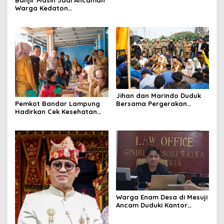
Warga Kedaton
Bandarlampung
Jihan dan Marindo Duduk
Pemkot Bandar Lampung
Bersama Pergerakan
Hadirkan Cek Kesehatan
Mahasiswa, Siap
Gratis, Warga Sambut
Tindaklanjuti Aspirasi
Positif
Warga Enam Desa di Mesuji
Ancam Duduki Kantor
Gubernur dan DPRD
Lampung