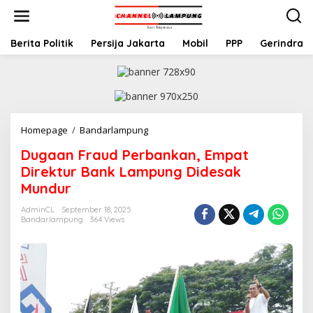
S
k
i
p
Berita Politik
Persija Jakarta
Mobil
PPP
Gerindra
t
o
c
o
n
t
Homepage
/
Bandarlampung
D
e
u
n
Dugaan Fraud Perbankan, Empat
g
t
a
Direktur Bank Lampung Didesak
a
Mundur
n
F
AdminCL
September 18, 2025
r
Bandarlampung
364 Views
a
u
d
P
e
r
b