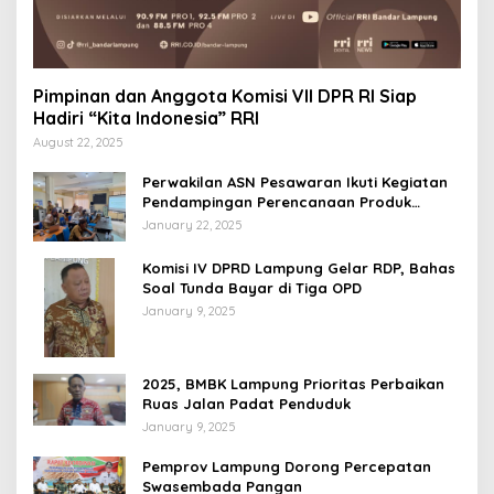
Pimpinan dan Anggota Komisi VII DPR RI Siap
Hadiri “Kita Indonesia” RRI
August 22, 2025
Perwakilan ASN Pesawaran Ikuti Kegiatan
Pendampingan Perencanaan Produk
Hukum
January 22, 2025
Komisi IV DPRD Lampung Gelar RDP, Bahas
Soal Tunda Bayar di Tiga OPD
January 9, 2025
2025, BMBK Lampung Prioritas Perbaikan
Ruas Jalan Padat Penduduk
January 9, 2025
Pemprov Lampung Dorong Percepatan
Swasembada Pangan