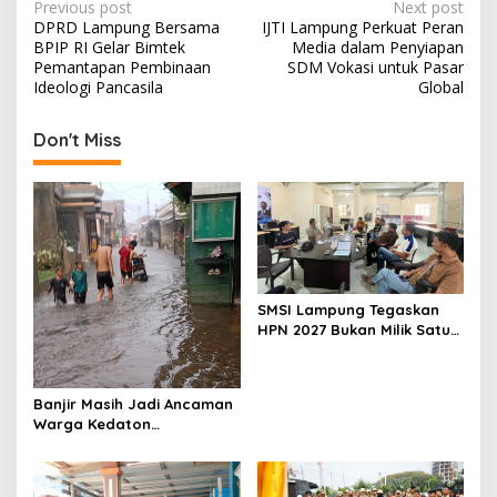
P
Previous post
Next post
DPRD Lampung Bersama
‎IJTI Lampung Perkuat Peran
o
BPIP RI Gelar Bimtek
Media dalam Penyiapan
s
Pemantapan Pembinaan
SDM Vokasi untuk Pasar
Ideologi Pancasila
Global
t
n
Don't Miss
a
v
i
g
a
SMSI Lampung Tegaskan
t
HPN 2027 Bukan Milik Satu
i
Organisasi Pers
o
Banjir Masih Jadi Ancaman
n
Warga Kedaton
Bandarlampung