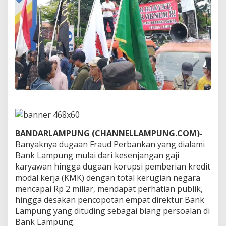
a
n
k
a
n
,
E
m
p
a
t
D
i
r
e
BANDARLAMPUNG (CHANNELLAMPUNG.COM)-
k
Banyaknya dugaan Fraud Perbankan yang dialami
t
Bank Lampung mulai dari kesenjangan gaji
u
karyawan hingga dugaan korupsi pemberian kredit
r
B
modal kerja (KMK) dengan total kerugian negara
a
mencapai Rp 2 miliar, mendapat perhatian publik,
n
hingga desakan pencopotan empat direktur Bank
k
Lampung yang dituding sebagai biang persoalan di
L
Bank Lampung.
a