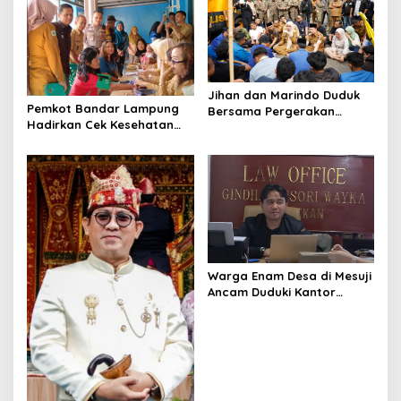
Jihan dan Marindo Duduk
Pemkot Bandar Lampung
Bersama Pergerakan
Hadirkan Cek Kesehatan
Mahasiswa, Siap
Gratis, Warga Sambut
Tindaklanjuti Aspirasi
Positif
Warga Enam Desa di Mesuji
Ancam Duduki Kantor
Gubernur dan DPRD
Lampung