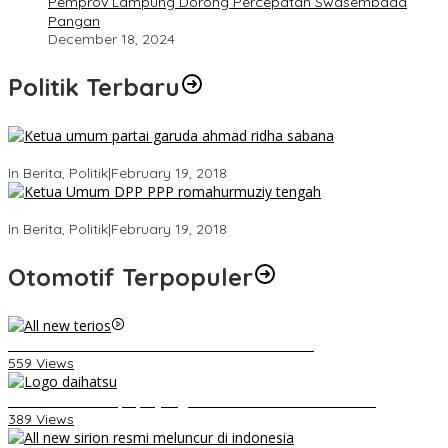
Pemprov Lampung Dorong Percepatan Swasembada
Pangan
December 18, 2024
Politik Terbaru
Ini Dia Hubungan Partai Garuda dengan Gerindra
In Berita, Politik
|
February 19, 2018
Strategi PPP Menangkan Duet Ganjar dan Gus Yasin
In Berita, Politik
|
February 19, 2018
Otomotif Terpopuler
Video Kelemahan dan Kelebihan All New Terios
559 Views
Belum Pakai CVT, Apa yang Ditakuti Daihatsu Indonesia?
389 Views