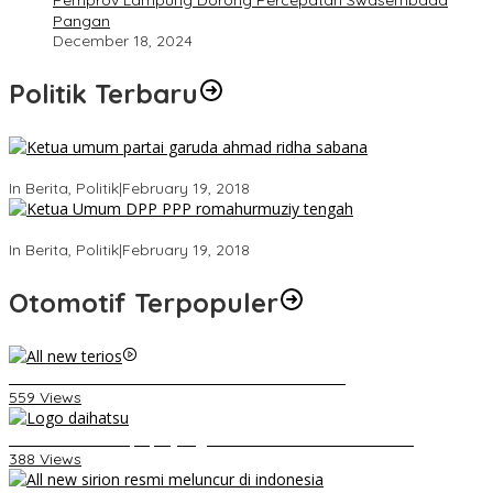
Pemprov Lampung Dorong Percepatan Swasembada
Pangan
December 18, 2024
Politik Terbaru
Ini Dia Hubungan Partai Garuda dengan Gerindra
In Berita, Politik
|
February 19, 2018
Strategi PPP Menangkan Duet Ganjar dan Gus Yasin
In Berita, Politik
|
February 19, 2018
Otomotif Terpopuler
Video Kelemahan dan Kelebihan All New Terios
559 Views
Belum Pakai CVT, Apa yang Ditakuti Daihatsu Indonesia?
388 Views