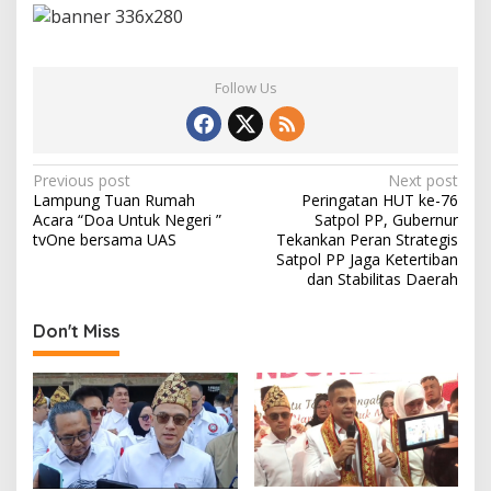
Follow Us
P
Previous post
Next post
Lampung Tuan Rumah
Peringatan HUT ke-76
o
Acara “Doa Untuk Negeri ”
Satpol PP, Gubernur
s
tvOne bersama UAS
Tekankan Peran Strategis
Satpol PP Jaga Ketertiban
t
dan Stabilitas Daerah
n
Don't Miss
a
v
i
g
a