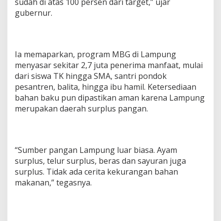
sudah di atas 100 persen dari target,” ujar
s
gubernur.
d
i
L
a
m
Ia memaparkan, program MBG di Lampung
p
menyasar sekitar 2,7 juta penerima manfaat, mulai
u
dari siswa TK hingga SMA, santri pondok
n
g
pesantren, balita, hingga ibu hamil. Ketersediaan
bahan baku pun dipastikan aman karena Lampung
merupakan daerah surplus pangan.
“Sumber pangan Lampung luar biasa. Ayam
surplus, telur surplus, beras dan sayuran juga
surplus. Tidak ada cerita kekurangan bahan
makanan,” tegasnya.