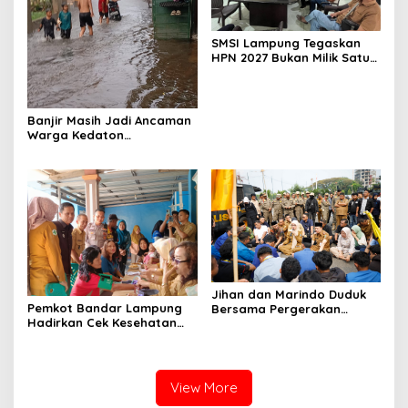
SMSI Lampung Tegaskan
HPN 2027 Bukan Milik Satu
Organisasi Pers
Banjir Masih Jadi Ancaman
Warga Kedaton
Bandarlampung
Jihan dan Marindo Duduk
Pemkot Bandar Lampung
Bersama Pergerakan
Hadirkan Cek Kesehatan
Mahasiswa, Siap
Gratis, Warga Sambut
Tindaklanjuti Aspirasi
Positif
View More