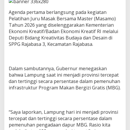
a
t
Agenda pertama berlangsung pada kegiatan
i
Pelatihan Juru Masak Bersama Master (Masamo)
f
p
Tahun 2026 yang diselenggarakan Kementerian
a
Ekonomi Kreatif/Badan Ekonomi Kreatif RI melalui
d
Deputi Bidang Kreativitas Budaya dan Desain di
a
SPPG Rajabasa 3, Kecamatan Rajabasa.
D
u
a
A
g
Dalam sambutannya, Gubernur menegaskan
e
bahwa Lampung saat ini menjadi provinsi tercepat
n
dan tertinggi secara persentase dalam pemenuhan
d
a
infrastruktur Program Makan Bergizi Gratis (MBG).
S
t
r
a
“Saya laporkan, Lampung hari ini menjadi provinsi
t
e
tercepat dan tertinggi secara persentase dalam
g
pemenuhan pengadaan dapur MBG. Rasio kita
i