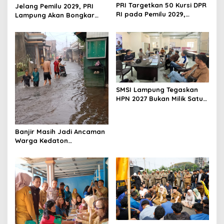
t
PRI Targetkan 50 Kursi DPR
Jelang Pemilu 2029, PRI
i
RI pada Pemilu 2029,
Lampung Akan Bongkar
Konsolidasi Struktur
dan Susun Ulang Struktur
o
Dipercepat
Organisasi
n
SMSI Lampung Tegaskan
HPN 2027 Bukan Milik Satu
Organisasi Pers
Banjir Masih Jadi Ancaman
Warga Kedaton
Bandarlampung