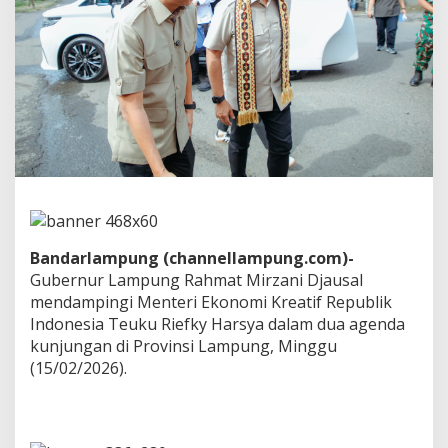
D
a
m
p
i
n
g
i
M
e
n
t
e
r
Bandarlampung (channellampung.com)-
i
E
Gubernur Lampung Rahmat Mirzani Djausal
k
mendampingi Menteri Ekonomi Kreatif Republik
o
Indonesia Teuku Riefky Harsya dalam dua agenda
n
kunjungan di Provinsi Lampung, Minggu
o
(15/02/2026).
m
i
K
r
e