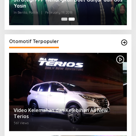
Yasin
In Berita, Politik
|
February 19, 2018
Otomotif Terpopuler
Video Kelemahan dan Kelebihan All New
Terios
561 Views