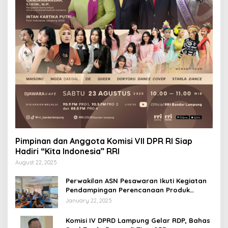
Pimpinan dan Anggota Komisi VII DPR RI Siap
Hadiri “Kita Indonesia” RRI
August 22, 2025
Perwakilan ASN Pesawaran Ikuti Kegiatan
Pendampingan Perencanaan Produk
Hukum
January 22, 2025
Komisi IV DPRD Lampung Gelar RDP, Bahas