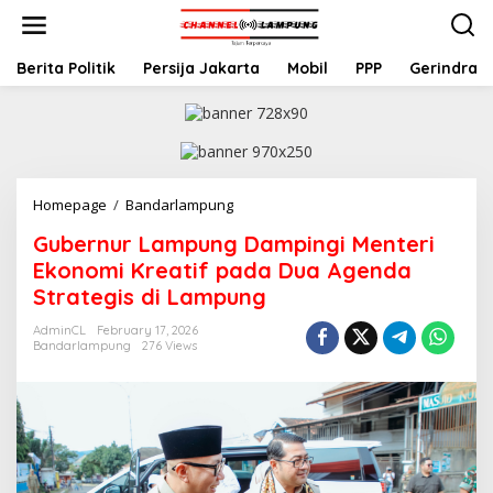
S
k
i
p
Berita Politik
Persija Jakarta
Mobil
PPP
Gerindra
t
o
c
o
n
t
Homepage
/
Bandarlampung
G
e
u
n
Gubernur Lampung Dampingi Menteri
b
t
e
Ekonomi Kreatif pada Dua Agenda
r
Strategis di Lampung
n
u
AdminCL
February 17, 2026
r
Bandarlampung
276 Views
L
a
m
p
u
n
g