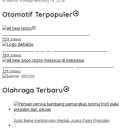
In Berita, Politik
|
February 19, 2018
Otomotif Terpopuler
Video Kelemahan dan Kelebihan All New Terios
559 Views
Belum Pakai CVT, Apa yang Ditakuti Daihatsu Indonesia?
389 Views
Daihatsu Santai Penjualan Sirion Kalah Jauh dari Mobil LCGC
374 Views
Olahraga Terbaru
1
Saat Bepe Kehilangan Medali Juara Piala Presiden
2