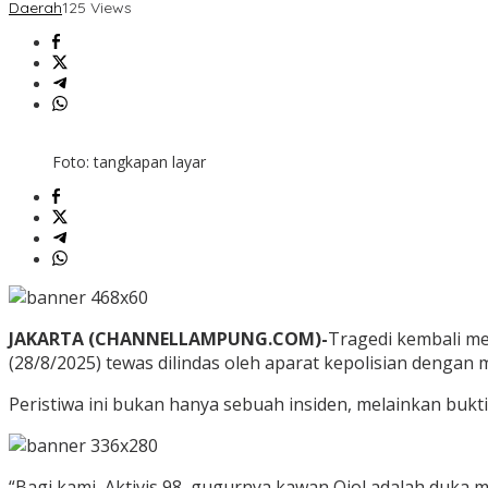
Daerah
125 Views
Foto: tangkapan layar
JAKARTA (CHANNELLAMPUNG.COM)-
Tragedi kembali men
(28/8/2025) tewas dilindas oleh aparat kepolisian dengan
Peristiwa ini bukan hanya sebuah insiden, melainkan buk
“Bagi kami, Aktivis 98, gugurnya kawan Ojol adalah duka 