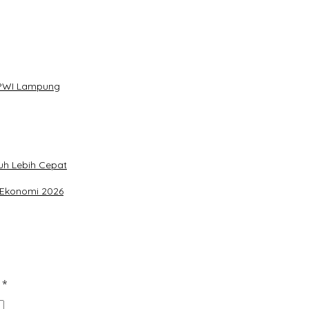
s PWI Lampung
uh Lebih Cepat
 Ekonomi 2026
d
*