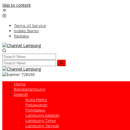
Skip to content
Terms of Service
Indeks Berita
Redaksi
Home
Bandarlampung
Daerah
Kota Metro
Pesawaran
Pringsewu
Lampung Selatan
Lampung Timur
Lampung Tengah