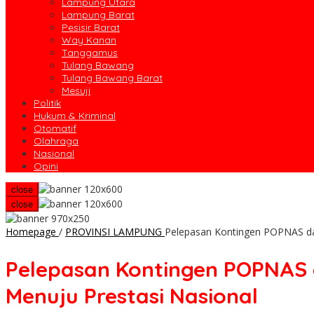
Lampung Utara
Lampung Barat
Pesisir Barat
Way Kanan
Tanggamus
Tulang Bawang
Tulang Bawang Barat
Mesuji
Politik
Hukum & Kriminal
Otomatif
Olahraga
Nasional
Opini
close
close
Homepage
/
PROVINSI LAMPUNG
Pelepasan Kontingen POPNAS d
Pelepasan Kontingen POPNAS
Menuju Prestasi Nasional