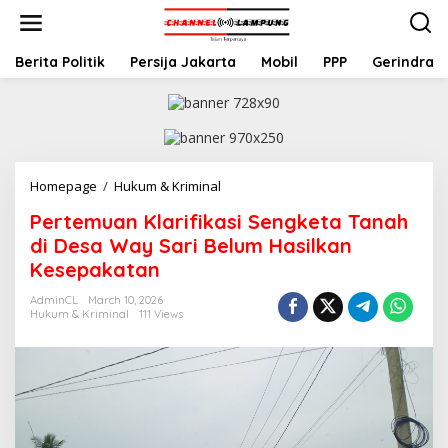
S
k
i
p
Berita Politik
Persija Jakarta
Mobil
PPP
Gerindra
t
o
c
o
n
t
Homepage
/
Hukum & Kriminal
P
e
e
n
Pertemuan Klarifikasi Sengketa Tanah
r
t
t
di Desa Way Sari Belum Hasilkan
e
Kesepakatan
m
u
AdminCL
March 10, 2026
a
Hukum & Kriminal
111 Views
n
K
l
a
r
i
f