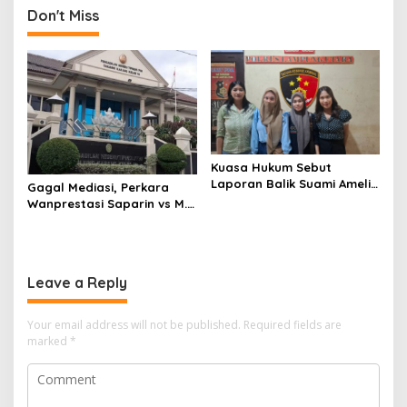
Don't Miss
a
v
i
g
a
t
Kuasa Hukum Sebut
i
Laporan Balik Suami Amelia
Gagal Mediasi, Perkara
o
Upaya Kriminalisasi
Wanprestasi Saparin vs M.
n
Tauhid Berlanjut ke
Persidangan
Leave a Reply
Your email address will not be published.
Required fields are
marked
*