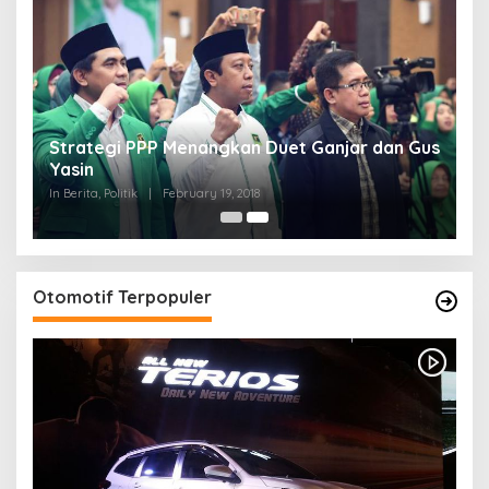
Strategi PPP Menangkan Duet Ganjar dan Gus
Yasin
In Berita, Politik
|
February 19, 2018
Otomotif Terpopuler