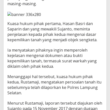
a
masing-masing.
y
S
a
r
Kuasa hukum pihak pertama, Hasan Basri dan
i
Saparin dan yang mewakili Sujanto, meminta
B
e
penjelasan kepada pihak kedua mengenai dasar
l
kepemilikan tanah yang menjadi objek sengketa.
u
m
Ia menyatakan pihaknya ingin memperoleh
H
kejelasan mengenai dokumen atau bukti
a
s
kepemilikan tanah, termasuk surat warkah yang
i
diklaim oleh pihak kedua.
l
k
Menanggapi hal tersebut, kuasa hukum pihak
a
kedua, Rustamaji, mengatakan persoalan tanah itu
n
K
sebelumnya telah dilaporkan ke Polres Lampung
e
Selatan.
s
e
Menurut Rustamaji, laporan tersebut diajukan oleh
p
Sujanto pada 15 November 2017 dengan dugaan
a