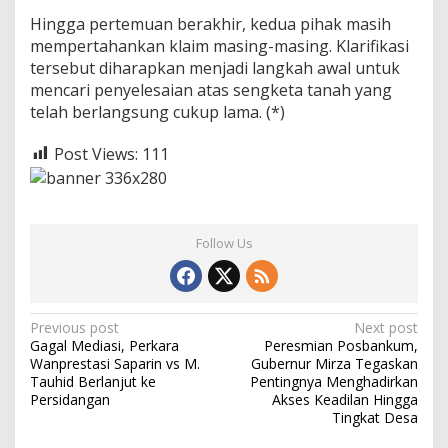
Hingga pertemuan berakhir, kedua pihak masih
mempertahankan klaim masing-masing. Klarifikasi
tersebut diharapkan menjadi langkah awal untuk
mencari penyelesaian atas sengketa tanah yang
telah berlangsung cukup lama. (*)
Post Views:
111
Follow Us
P
Previous post
Next post
Gagal Mediasi, Perkara
Peresmian Posbankum,
o
Wanprestasi Saparin vs M.
Gubernur Mirza Tegaskan
s
Tauhid Berlanjut ke
Pentingnya Menghadirkan
Persidangan
Akses Keadilan Hingga
t
Tingkat Desa
n