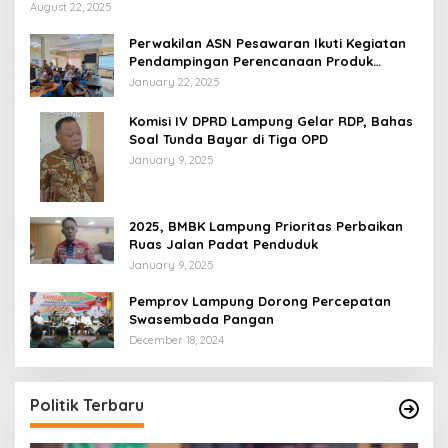
August 22, 2025
Perwakilan ASN Pesawaran Ikuti Kegiatan
Pendampingan Perencanaan Produk
Hukum
January 22, 2025
Komisi IV DPRD Lampung Gelar RDP, Bahas
Soal Tunda Bayar di Tiga OPD
January 9, 2025
2025, BMBK Lampung Prioritas Perbaikan
Ruas Jalan Padat Penduduk
January 9, 2025
Pemprov Lampung Dorong Percepatan
Swasembada Pangan
December 18, 2024
Politik Terbaru