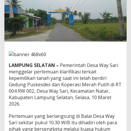
i
k
a
s
i
S
e
n
g
k
e
t
LAMPUNG SELATAN –
Pemerintah Desa Way Sari
a
T
menggelar pertemuan klarifikasi terkait
a
kepemilikan tanah yang saat ini telah berdiri
n
Gedung Puskesdes dan Koperasi Merah Putih di RT
a
004 RW 002, Desa Way Sari, Kecamatan Natar,
h
Kabupaten Lampung Selatan, Selasa, 10 Maret
d
i
2026.
D
e
Pertemuan yang berlangsung di Balai Desa Way
s
Sari sekitar pukul 10.30 WIB itu dihadiri oleh para
a
pihak yang bersengketa melalui kuasa hukum
W