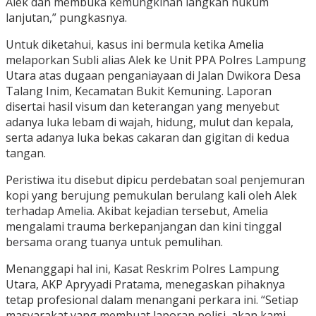
Alek dan membuka kemungkinan langkah hukum
lanjutan,” pungkasnya.
Untuk diketahui, kasus ini bermula ketika Amelia
melaporkan Subli alias Alek ke Unit PPA Polres Lampung
Utara atas dugaan penganiayaan di Jalan Dwikora Desa
Talang Inim, Kecamatan Bukit Kemuning. Laporan
disertai hasil visum dan keterangan yang menyebut
adanya luka lebam di wajah, hidung, mulut dan kepala,
serta adanya luka bekas cakaran dan gigitan di kedua
tangan.
Peristiwa itu disebut dipicu perdebatan soal penjemuran
kopi yang berujung pemukulan berulang kali oleh Alek
terhadap Amelia. Akibat kejadian tersebut, Amelia
mengalami trauma berkepanjangan dan kini tinggal
bersama orang tuanya untuk pemulihan.
Menanggapi hal ini, Kasat Reskrim Polres Lampung
Utara, AKP Apryyadi Pratama, menegaskan pihaknya
tetap profesional dalam menangani perkara ini. “Setiap
masyarakat yang membuat laporan polisi, akan kami