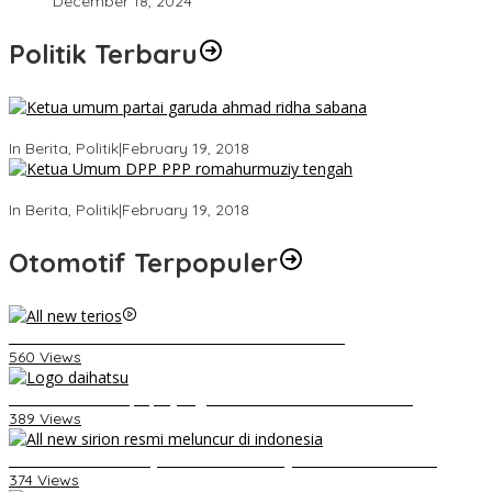
December 18, 2024
Politik Terbaru
Ini Dia Hubungan Partai Garuda dengan Gerindra
In Berita, Politik
|
February 19, 2018
Strategi PPP Menangkan Duet Ganjar dan Gus Yasin
In Berita, Politik
|
February 19, 2018
Otomotif Terpopuler
Video Kelemahan dan Kelebihan All New Terios
560 Views
Belum Pakai CVT, Apa yang Ditakuti Daihatsu Indonesia?
389 Views
Daihatsu Santai Penjualan Sirion Kalah Jauh dari Mobil LCGC
374 Views