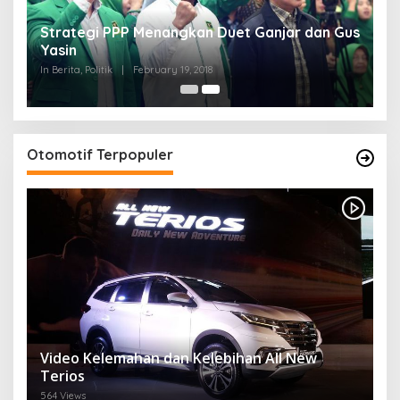
Strategi PPP Menangkan Duet Ganjar dan Gus
Yasin
In Berita, Politik
|
February 19, 2018
Otomotif Terpopuler
Video Kelemahan dan Kelebihan All New
Terios
564 Views