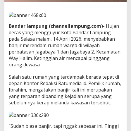
a
n
n
y
a
Bandar lampung (channellampung.com)-
Hujan
R
deras yang mengguyur Kota Bandar Lampung
e
pada Selasa malam, 14 April 2026, menyebabkan
s
banjir merendam rumah warga di wilayah
p
o
perbatasan Jagabaya 1 dan Jagabaya 2, Kecamatan
n
Way Halim. Ketinggian air mencapai pinggang
s
orang dewasa.
P
e
Salah satu rumah yang terdampak berada tepat di
m
e
depan Kantor Redaksi Ratumedia.id. Pemilik rumah,
r
Ibrahim, mengatakan banjir kali ini merupakan
i
yang terparah dibanding kejadian serupa yang
n
sebelumnya kerap melanda kawasan tersebut.
t
a
h
“Sudah biasa banjir, tapi nggak sebesar ini. Tinggi