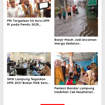
PRI Targetkan 50 Kursi DPR
RI pada Pemilu 2029,
Konsolidasi Struktur
Dipercepat
Banjir Masih Jadi Ancaman
Warga Kedaton
Bandarlampung
SMSI Lampung Tegaskan
HPN 2027 Bukan Milik Satu
Organisasi Pers
Pemkot Bandar Lampung
Hadirkan Cek Kesehatan
Gratis, Warga Sambut
Positif