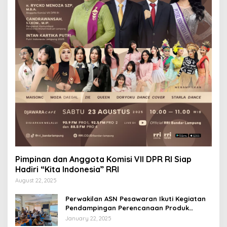
Pimpinan dan Anggota Komisi VII DPR RI Siap
Hadiri “Kita Indonesia” RRI
August 22, 2025
Perwakilan ASN Pesawaran Ikuti Kegiatan
Pendampingan Perencanaan Produk
Hukum
January 22, 2025