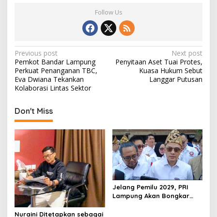
Follow Us
P
Previous post
Next post
Pemkot Bandar Lampung
Penyitaan Aset Tuai Protes,
o
Perkuat Penanganan TBC,
Kuasa Hukum Sebut
s
Eva Dwiana Tekankan
Langgar Putusan
Kolaborasi Lintas Sektor
t
n
Don't Miss
a
v
i
g
a
t
Jelang Pemilu 2029, PRI
Lampung Akan Bongkar
i
dan Susun Ulang Struktur
Organisasi
Nuraini Ditetapkan sebagai