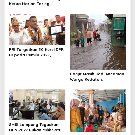
o
Ketua Harian Taring
n
Provinsi Lampung
PRI Targetkan 50 Kursi DPR
RI pada Pemilu 2029,
Konsolidasi Struktur
Dipercepat
Banjir Masih Jadi Ancaman
Warga Kedaton
Bandarlampung
SMSI Lampung Tegaskan
HPN 2027 Bukan Milik Satu