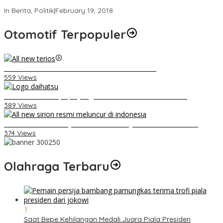
Strategi PPP Menangkan Duet Ganjar dan Gus Yasin
In Berita, Politik
|
February 19, 2018
Otomotif Terpopuler
Video Kelemahan dan Kelebihan All New Terios
559 Views
Belum Pakai CVT, Apa yang Ditakuti Daihatsu Indonesia?
389 Views
Daihatsu Santai Penjualan Sirion Kalah Jauh dari Mobil LCGC
374 Views
Olahraga Terbaru
1
Saat Bepe Kehilangan Medali Juara Piala Presiden