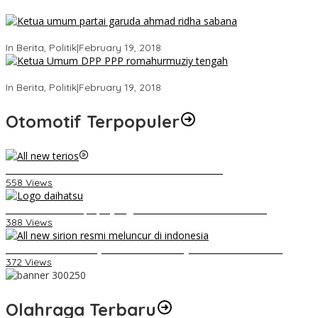
Ini Dia Hubungan Partai Garuda dengan Gerindra
In Berita, Politik
|
February 19, 2018
Strategi PPP Menangkan Duet Ganjar dan Gus Yasin
In Berita, Politik
|
February 19, 2018
Otomotif Terpopuler
Video Kelemahan dan Kelebihan All New Terios
558 Views
Belum Pakai CVT, Apa yang Ditakuti Daihatsu Indonesia?
388 Views
Daihatsu Santai Penjualan Sirion Kalah Jauh dari Mobil LCGC
372 Views
Olahraga Terbaru