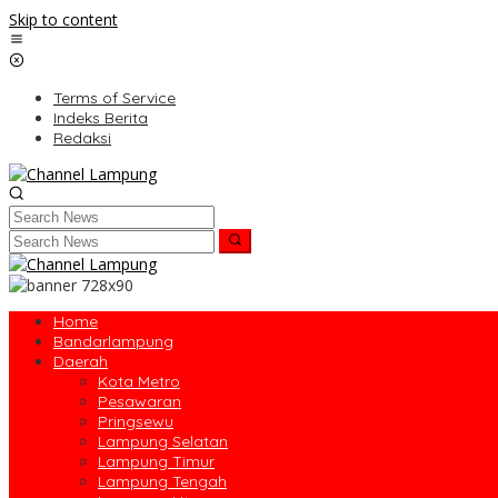
Skip to content
Terms of Service
Indeks Berita
Redaksi
Home
Bandarlampung
Daerah
Kota Metro
Pesawaran
Pringsewu
Lampung Selatan
Lampung Timur
Lampung Tengah