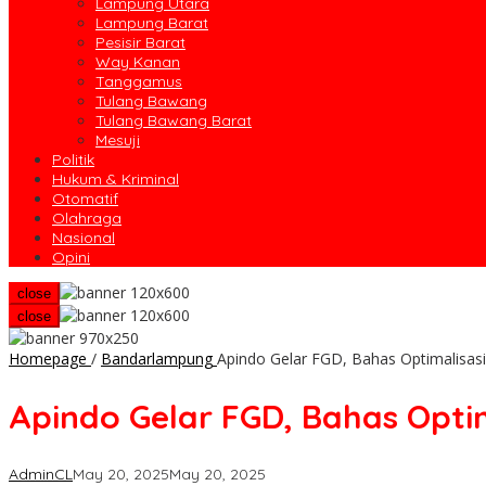
Lampung Utara
Lampung Barat
Pesisir Barat
Way Kanan
Tanggamus
Tulang Bawang
Tulang Bawang Barat
Mesuji
Politik
Hukum & Kriminal
Otomatif
Olahraga
Nasional
Opini
close
close
Homepage
/
Bandarlampung
Apindo Gelar FGD, Bahas Optimalisas
Apindo Gelar FGD, Bahas Opti
AdminCL
May 20, 2025
May 20, 2025