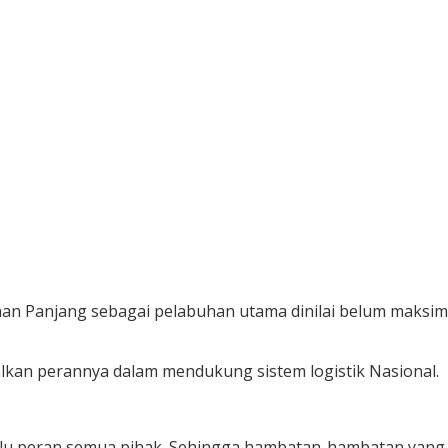
an Panjang sebagai pelabuhan utama dinilai belum maksima
kan perannya dalam mendukung sistem logistik Nasional.
u peran semua pihak. Sehingga hambatan-hambatan yang ad