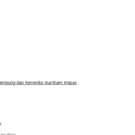
D Lampung dan Kemenko Kumham Imipas
g
asi Pers