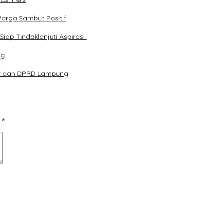
arga Sambut Positif
ap Tindaklanjuti Aspirasi
ng
ur dan DPRD Lampung
d
*