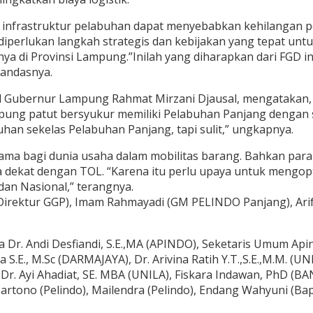
n infrastruktur pelabuhan dapat menyebabkan kehilangan p
, diperlukan langkah strategis dan kebijakan yang tepat 
ya di Provinsi Lampung.”Inilah yang diharapkan dari FGD 
tandasnya.
kil Gubernur Lampung Rahmat Mirzani Djausal, mengataka
mpung patut bersyukur memiliki Pelabuhan Panjang dengan s
han sekelas Pelabuhan Panjang, tapi sulit,” ungkapnya.
utama bagi dunia usaha dalam mobilitas barang. Bahkan par
 dekat dengan TOL. “Karena itu perlu upaya untuk mengop
an Nasional,” terangnya.
Direktur GGP), Imam Rahmayadi (GM PELINDO Panjang), Arif
 Dr. Andi Desfiandi, S.E.,MA (APINDO), Seketaris Umum A
.E., M.Sc (DARMAJAYA), Dr. Arivina Ratih Y.T.,S.E.,M.M. (UNI
 Dr. Ayi Ahadiat, SE. MBA (UNILA), Fiskara Indawan, PhD (BA
rtono (Pelindo), Mailendra (Pelindo), Endang Wahyuni (Ba