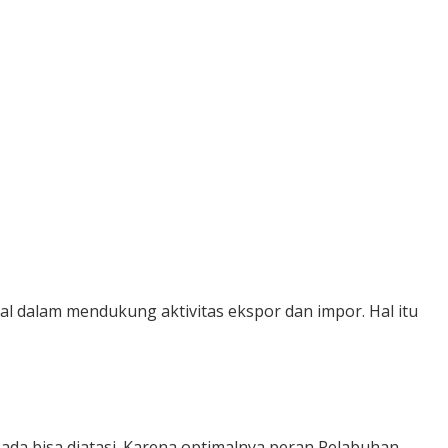
l dalam mendukung aktivitas ekspor dan impor. Hal itu
a bisa diatasi. Karena optimalnya peran Pelabuhan