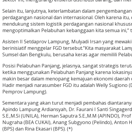
Selain itu, lanjutnya, keterlambatan dalam pengembanga
perdagangan nasional dan internasional. Oleh karena itu
mendukung sistem logistik perdagangan nasional khususn
mengoptimalkan Pelabuhan kebanggaan kita semua ini,” 
Asisten II Setdaprov Lampung, Mulyadi Irsan yang mewa
berinisiatif menggelar FGD tersebut.”Kita masyarakat La
Sumsel dan Bengkulu, berusaha keras agar memilili Pelabu
Posisi Pelabuhan Panjang, jelasnya, sangat strategis ter
ketika menggunakan Pelabuhan Panjang karena lokasinya
makin besar dalam menopang kemajuan ekonomi daerah d
Hadir menjadi narasumber FGD itu adalah Welly Sugiono (
Pemprov Lampung).
Sementara yang akan turut menjadi pembahas diantaranya
Apindo Lampung Ardiansyah, Dr. Faurani I Santi Singagerda S
S.E.,M.Si (UNILA), Herman Saputra S.E.,M.M (APINDO), Prof
Nugraha (BEA CUKAI), Anang Subgyono (Pelindo), Anton Ha
(BPS) dan Rina Ekasari (BPS). (*)