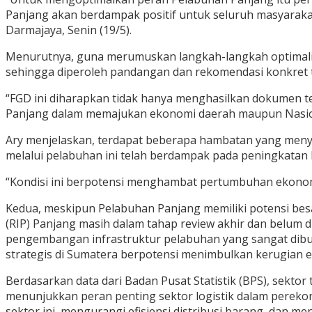
Panjang akan berdampak positif untuk seluruh masyarakat
Darmajaya, Senin (19/5).
Menurutnya, guna merumuskan langkah-langkah optimalisa
sehingga diperoleh pandangan dan rekomendasi konkret te
“FGD ini diharapkan tidak hanya menghasilkan dokumen te
Panjang dalam memajukan ekonomi daerah maupun Nasio
Ary menjelaskan, terdapat beberapa hambatan yang meny
melalui pelabuhan ini telah berdampak pada peningkatan 
“Kondisi ini berpotensi menghambat pertumbuhan ekonomi
Kedua, meskipun Pelabuhan Panjang memiliki potensi bes
(RIP) Panjang masih dalam tahap review akhir dan belum 
pengembangan infrastruktur pelabuhan yang sangat dib
strategis di Sumatera berpotensi menimbulkan kerugian e
Berdasarkan data dari Badan Pusat Statistik (BPS), sekt
menunjukkan peran penting sektor logistik dalam perek
sektor ini, mengurangi efisiensi distribusi barang, dan men