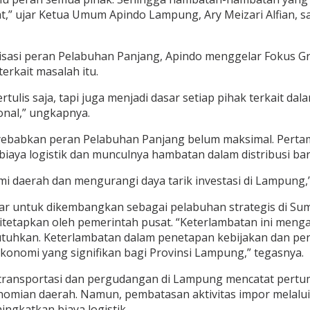
,” ujar Ketua Umum Apindo Lampung, Ary Meizari Alfian, s
si peran Pelabuhan Panjang, Apindo menggelar Fokus Grou
rkait masalah itu.
rtulis saja, tapi juga menjadi dasar setiap pihak terkait
nal,” ungkapnya.
ebabkan peran Pelabuhan Panjang belum maksimal. Pertam
biaya logistik dan munculnya hambatan dalam distribusi ba
 daerah dan mengurangi daya tarik investasi di Lampung,
ar untuk dikembangkan sebagai pelabuhan strategis di Su
ditetapkan oleh pemerintah pusat. “Keterlambatan ini meng
utuhkan. Keterlambatan dalam penetapan kebijakan dan 
konomi yang signifikan bagi Provinsi Lampung,” tegasnya.
or transportasi dan pergudangan di Lampung mencatat pert
onomian daerah. Namun, pembatasan aktivitas impor mela
ingkatkan biaya logistik.