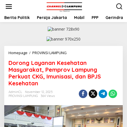
S
k
i
p
Berita Politik
Persija Jakarta
Mobil
PPP
Gerindra
t
o
c
o
n
t
Homepage
/
PROVINSI LAMPUNG
D
e
o
n
Dorong Layanan Kesehatan
r
t
o
Masyarakat, Pemprov Lampung
n
Perkuat CKG, Imunisasi, dan BPJS
g
Kesehatan
L
a
AdminCL
November 12, 2025
y
PROVINSI LAMPUNG
364 Views
a
n
a
n
K
e