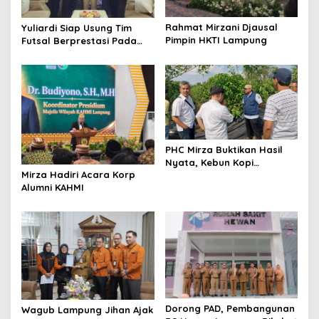
i
o
Rahmat Mirzani Djausal
Yuliardi Siap Usung Tim
n
Pimpin HKTI Lampung
Futsal Berprestasi Pada
Porwanas PWI Lampung
PHC Mirza Buktikan Hasil
Nyata, Kebun Kopi
Mirza Hadiri Acara Korp
Hanakau Tumbuh Lebih
Alumni KAHMI
Cepat
Dorong PAD, Pembangunan
Wagub Lampung Jihan Ajak