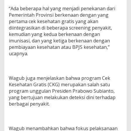
s
“Ada beberapa hal yang menjadi penekanan dari
i
,
Pemerintah Provinsi berkenaan dengan yang
d
pertama cek kesehatan gratis yang akan
a
diintegrasikan di beberapa screening penyakit,
n
kemudian yang kedua berkenaan dengan
B
imunisasi, dan yang ketiga berkenaan dengan
P
J
pembiayaan kesehatan atau BPJS kesehatan,”
S
ucapnya.
K
e
s
e
h
Wagub juga menjelaskan bahwa program Cek
a
Kesehatan Gratis (CKG) merupakan salah satu
t
program unggulan Presiden Prabowo Subianto,
a
yang bertujuan melakukan deteksi dini terhadap
n
berbagai penyakit.
Wagub menambahkan bahwa fokus pelaksanaan