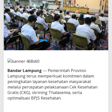
s
e
h
a
t
a
n
M
a
s
y
a
r
a
k
a
Bandar Lampung
— Pemerintah Provinsi
t
Lampung terus memperkuat komitmen dalam
,
peningkatan layanan kesehatan masyarakat
P
melalui percepatan pelaksanaan Cek Kesehatan
e
m
Gratis (CKG), skrining Thalasemia, serta
p
optimalisasi BPJS Kesehatan.
r
o
v