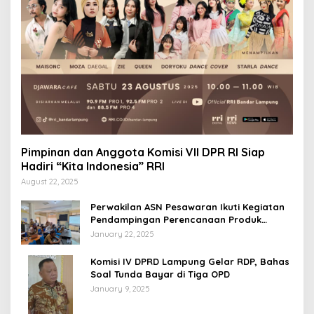
Pimpinan dan Anggota Komisi VII DPR RI Siap
Hadiri “Kita Indonesia” RRI
August 22, 2025
Perwakilan ASN Pesawaran Ikuti Kegiatan
Pendampingan Perencanaan Produk
Hukum
January 22, 2025
Komisi IV DPRD Lampung Gelar RDP, Bahas
Soal Tunda Bayar di Tiga OPD
January 9, 2025