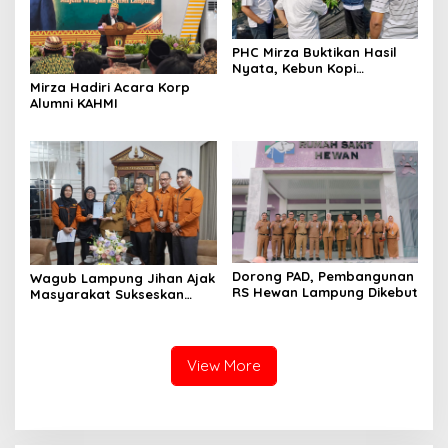
PHC Mirza Buktikan Hasil
Nyata, Kebun Kopi
Hanakau Tumbuh Lebih
Mirza Hadiri Acara Korp
Cepat
Alumni KAHMI
Dorong PAD, Pembangunan
Wagub Lampung Jihan Ajak
RS Hewan Lampung Dikebut
Masyarakat Sukseskan
Sensus Ekonomi 2026
View More