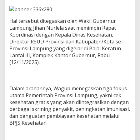
L
a
m
p
Hal tersebut ditegaskan oleh Wakil Gubernur
u
Lampung Jihan Nurlela saat memimpin Rapat
n
Koordinasi dengan Kepala Dinas Kesehatan,
g
Direktur RSUD Provinsi dan Kabupaten/Kota se-
P
Provinsi Lampung yang digelar di Balai Keratun
e
r
Lantai III, Komplek Kantor Gubernur, Rabu
k
(12/11/2025).
u
a
t
C
K
Dalam arahannya, Wagub menegaskan tiga fokus
G
utama Pemerintah Provinsi Lampung, yakni cek
,
kesehatan gratis yang akan diintegrasikan dengan
I
berbagai skrining penyakit, peningkatan imunisasi,
m
dan penguatan pembiayaan kesehatan melalui
u
n
BPJS Kesehatan.
i
s
a