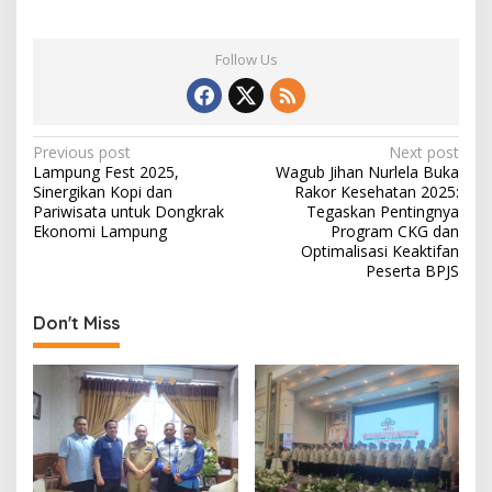
Follow Us
P
Previous post
Next post
Lampung Fest 2025,
Wagub Jihan Nurlela Buka
o
Sinergikan Kopi dan
Rakor Kesehatan 2025:
s
Pariwisata untuk Dongkrak
Tegaskan Pentingnya
Ekonomi Lampung
Program CKG dan
t
Optimalisasi Keaktifan
Peserta BPJS
n
a
Don't Miss
v
i
g
a
t