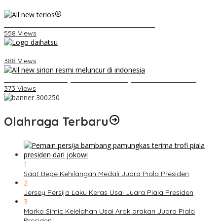
Video Kelemahan dan Kelebihan All New Terios
558 Views
Belum Pakai CVT, Apa yang Ditakuti Daihatsu Indonesia?
388 Views
Daihatsu Santai Penjualan Sirion Kalah Jauh dari Mobil LCGC
373 Views
Olahraga Terbaru
1
Saat Bepe Kehilangan Medali Juara Piala Presiden
2
Jersey Persija Laku Keras Usai Juara Piala Presiden
3
Marko Simic Kelelahan Usai Arak arakan Juara Piala
Presiden