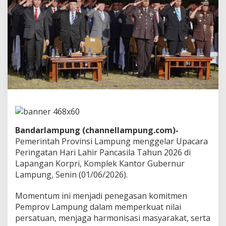
i
l
a
2
0
2
6
,
P
e
m
p
r
o
Bandarlampung (channellampung.com)-
v
L
Pemerintah Provinsi Lampung menggelar Upacara
a
Peringatan Hari Lahir Pancasila Tahun 2026 di
m
Lapangan Korpri, Komplek Kantor Gubernur
p
Lampung, Senin (01/06/2026).
u
n
g
Momentum ini menjadi penegasan komitmen
T
Pemprov Lampung dalam memperkuat nilai
e
persatuan, menjaga harmonisasi masyarakat, serta
g