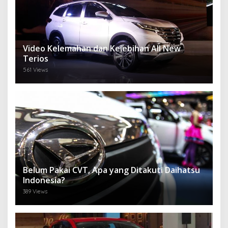
Video Kelemahan dan Kelebihan All New
Terios
561 Views
Belum Pakai CVT, Apa yang Ditakuti Daihatsu
Indonesia?
389 Views