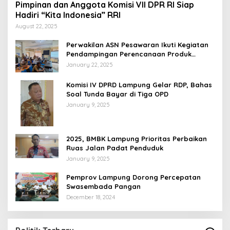
Pimpinan dan Anggota Komisi VII DPR RI Siap
Hadiri “Kita Indonesia” RRI
August 22, 2025
Perwakilan ASN Pesawaran Ikuti Kegiatan
Pendampingan Perencanaan Produk
Hukum
January 22, 2025
Komisi IV DPRD Lampung Gelar RDP, Bahas
Soal Tunda Bayar di Tiga OPD
January 9, 2025
2025, BMBK Lampung Prioritas Perbaikan
Ruas Jalan Padat Penduduk
January 9, 2025
Pemprov Lampung Dorong Percepatan
Swasembada Pangan
December 18, 2024