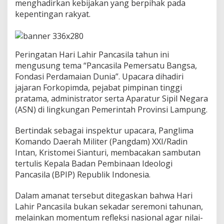
menghadirkan kebijakan yang berpihak pada
a
kepentingan rakyat.
s
k
a
n
S
Peringatan Hari Lahir Pancasila tahun ini
e
mengusung tema “Pancasila Pemersatu Bangsa,
m
Fondasi Perdamaian Dunia”. Upacara dihadiri
a
n
jajaran Forkopimda, pejabat pimpinan tinggi
g
pratama, administrator serta Aparatur Sipil Negara
a
(ASN) di lingkungan Pemerintah Provinsi Lampung.
t
K
Bertindak sebagai inspektur upacara, Panglima
e
b
Komando Daerah Militer (Pangdam) XXI/Radin
h
Intan, Kristomei Sianturi, membacakan sambutan
i
tertulis Kepala Badan Pembinaan Ideologi
n
Pancasila (BPIP) Republik Indonesia.
e
k
a
Dalam amanat tersebut ditegaskan bahwa Hari
a
Lahir Pancasila bukan sekadar seremoni tahunan,
n
melainkan momentum refleksi nasional agar nilai-