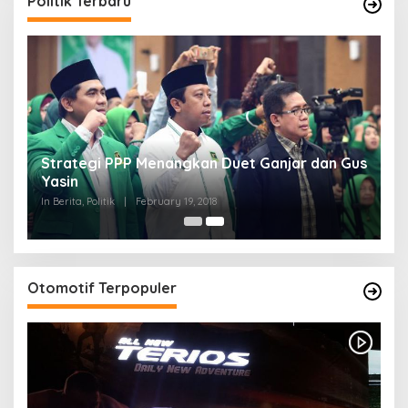
Politik Terbaru
Strategi PPP Menangkan Duet Ganjar dan Gus
Yasin
In Berita, Politik
|
February 19, 2018
Otomotif Terpopuler