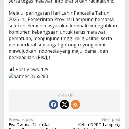
serta tegas melawan intoleransi dan radikalisme.
Melalui peringatan Hari Lahir Pancasila Tahun
2026 ini, Pemerintah Provinsi Lampung bersama
seluruh elemen masyarakat kembali meneguhkan
komitmen kebangsaan untuk terus merawat
persatuan, menjunjung tinggi religiusitas, serta
memperkuat semangat gotong royong demi
mewujudkan Indonesia yang maju, damai, dan
berkeadilan. (Rls/JJ)
Post Views:
179
Follow Us
P
Previous post
Next post
Eva Dwiana: Nilai-nilai
Ketua DPRD Lampung
o