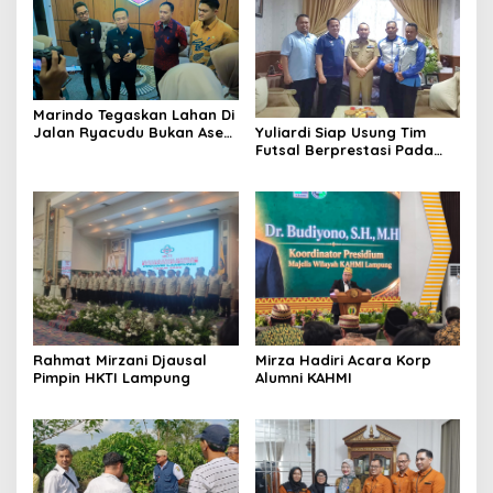
Marindo Tegaskan Lahan Di
Jalan Ryacudu Bukan Aset
Yuliardi Siap Usung Tim
Pemprov Lampung
Futsal Berprestasi Pada
Porwanas PWI Lampung
Mirza Hadiri Acara Korp
Rahmat Mirzani Djausal
Alumni KAHMI
Pimpin HKTI Lampung