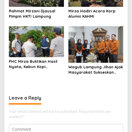
Mirza Hadiri Acara Korp
Rahmat Mirzani Djausal
Alumni KAHMI
Pimpin HKTI Lampung
PHC Mirza Buktikan Hasil
Nyata, Kebun Kopi
Wagub Lampung Jihan Ajak
Hanakau Tumbuh Lebih
Masyarakat Sukseskan
Cepat
Sensus Ekonomi 2026
Leave a Reply
Your email address will not be published.
Required fields are
marked
*