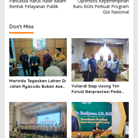
Pancasila Harus Hadir dalam
Optimistis Kepemimpinan
s
Bentuk Pelayanan Publik
Baru BGN Perkuat Program
Gizi Nasional
t
n
Don't Miss
a
v
i
g
a
t
Marindo Tegaskan Lahan Di
i
Yuliardi Siap Usung Tim
Jalan Ryacudu Bukan Aset
Futsal Berprestasi Pada
Pemprov Lampung
o
Porwanas PWI Lampung
n