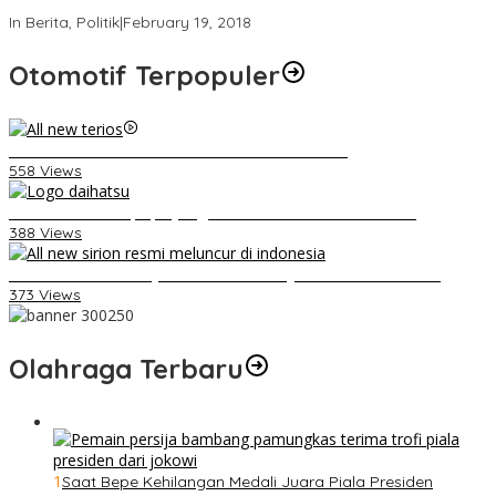
Strategi PPP Menangkan Duet Ganjar dan Gus Yasin
In Berita, Politik
|
February 19, 2018
Otomotif Terpopuler
Video Kelemahan dan Kelebihan All New Terios
558 Views
Belum Pakai CVT, Apa yang Ditakuti Daihatsu Indonesia?
388 Views
Daihatsu Santai Penjualan Sirion Kalah Jauh dari Mobil LCGC
373 Views
Olahraga Terbaru
1
Saat Bepe Kehilangan Medali Juara Piala Presiden