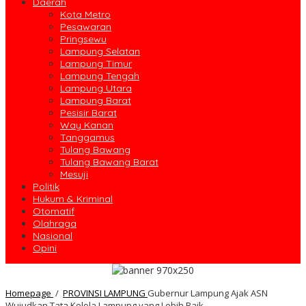
Daerah
Kota Metro
Pesawaran
Pringsewu
Lampung Selatan
Lampung Timur
Lampung Tengah
Lampung Utara
Lampung Barat
Pesisir Barat
Way Kanan
Tanggamus
Tulang Bawang
Tulang Bawang Barat
Mesuji
Politik
Hukum & Kriminal
Otomatif
Olahraga
Nasional
Opini
Homepage
/
PROVINSI LAMPUNG
Gubernur Lampung Ajak ASN
Wujudkan Tata Kelola Lampung yang Lebih Baik