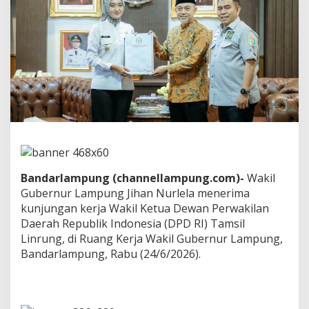
a
n
N
u
r
l
e
l
a
T
e
r
i
m
Bandarlampung (channellampung.com)-
Wakil
a
K
Gubernur Lampung Jihan Nurlela menerima
u
kunjungan kerja Wakil Ketua Dewan Perwakilan
n
Daerah Republik Indonesia (DPD RI) Tamsil
j
Linrung, di Ruang Kerja Wakil Gubernur Lampung,
u
Bandarlampung, Rabu (24/6/2026).
n
g
a
n
K