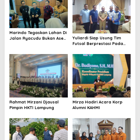
i
g
a
t
Marindo Tegaskan Lahan Di
i
Yuliardi Siap Usung Tim
Jalan Ryacudu Bukan Aset
Futsal Berprestasi Pada
Pemprov Lampung
o
Porwanas PWI Lampung
n
Mirza Hadiri Acara Korp
Rahmat Mirzani Djausal
Alumni KAHMI
Pimpin HKTI Lampung