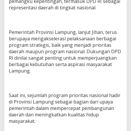
pemangku kepentingan, termasuk DPD RI sebagai
L
representasi daerah di tingkat nasional.
i
n
r
u
n
Pemerintah Provinsi Lampung, lanjut Jihan, terus
g
berupaya mengakselerasi pelaksanaan berbagai
program strategis, baik yang menjadi prioritas
daerah maupun program nasional. Dukungan DPD
RI dinilai sangat penting untuk memperjuangkan
berbagai kebutuhan serta aspirasi masyarakat
Lampung.
Saat ini, sejumlah program prioritas nasional hadir
di Provinsi Lampung sebagai bagian dari upaya
pemerintah dalam mempercepat pembangunan
daerah dan meningkatkan kualitas hidup
masyarakat.