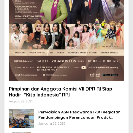
Pimpinan dan Anggota Komisi VII DPR RI Siap
Hadiri “Kita Indonesia” RRI
August 22, 2025
Perwakilan ASN Pesawaran Ikuti Kegiatan
Pendampingan Perencanaan Produk
Hukum
January 22, 2025