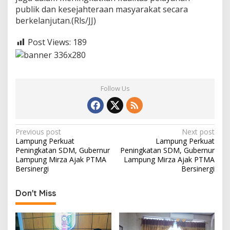
publik dan kesejahteraan masyarakat secara
berkelanjutan.(Rls/JJ)
Post Views:
189
Follow Us
P
Previous post
Next post
Lampung Perkuat
Lampung Perkuat
o
Peningkatan SDM, Gubernur
Peningkatan SDM, Gubernur
s
Lampung Mirza Ajak PTMA
Lampung Mirza Ajak PTMA
Bersinergi
Bersinergi
t
n
Don't Miss
a
v