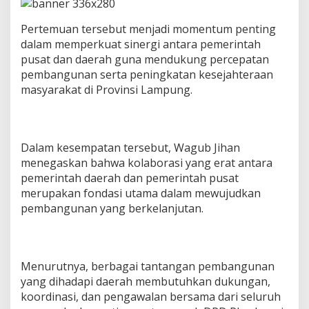
e
r
Pertemuan tersebut menjadi momentum penting
j
dalam memperkuat sinergi antara pemerintah
a
W
pusat dan daerah guna mendukung percepatan
a
pembangunan serta peningkatan kesejahteraan
k
masyarakat di Provinsi Lampung.
i
l
K
e
t
Dalam kesempatan tersebut, Wagub Jihan
u
menegaskan bahwa kolaborasi yang erat antara
a
pemerintah daerah dan pemerintah pusat
D
merupakan fondasi utama dalam mewujudkan
P
D
pembangunan yang berkelanjutan.
R
I
T
a
Menurutnya, berbagai tantangan pembangunan
m
s
yang dihadapi daerah membutuhkan dukungan,
i
koordinasi, dan pengawalan bersama dari seluruh
l