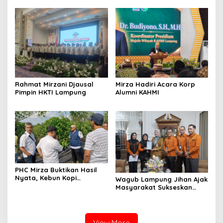
Mirza Hadiri Acara Korp
Rahmat Mirzani Djausal
Alumni KAHMI
Pimpin HKTI Lampung
PHC Mirza Buktikan Hasil
Nyata, Kebun Kopi
Wagub Lampung Jihan Ajak
Hanakau Tumbuh Lebih
Masyarakat Sukseskan
Cepat
Sensus Ekonomi 2026
View More