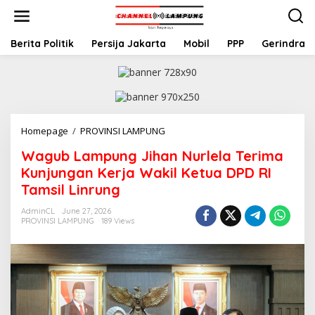
S
k
i
p
Berita Politik
Persija Jakarta
Mobil
PPP
Gerindra
t
o
c
o
n
t
Homepage
/
PROVINSI LAMPUNG
W
e
a
n
Wagub Lampung Jihan Nurlela Terima
g
t
u
Kunjungan Kerja Wakil Ketua DPD RI
b
Tamsil Linrung
L
a
AdminCL
June 27, 2026
m
PROVINSI LAMPUNG
189 Views
p
u
n
g
J
i
h