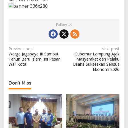
Follow Us
P
Previous post
Next post
Warga Jagabaya III Sambut
Gubernur Lampung Ajak
o
Tahun Baru Islam, Ini Pesan
Masyarakat dan Pelaku
s
Wali Kota
Usaha Sukseskan Sensus
Ekonomi 2026
t
n
Don't Miss
a
v
i
g
a