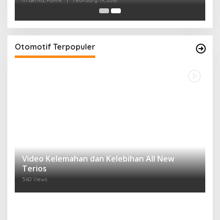
In Berita, Politik
|
February 19, 2018
Otomotif Terpopuler
Video Kelemahan dan Kelebihan All New
Terios
560 Views