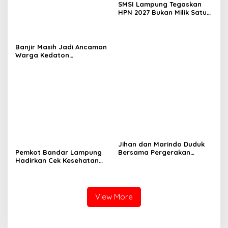
SMSI Lampung Tegaskan
HPN 2027 Bukan Milik Satu
Organisasi Pers
Banjir Masih Jadi Ancaman
Warga Kedaton
Bandarlampung
Jihan dan Marindo Duduk
Pemkot Bandar Lampung
Bersama Pergerakan
Hadirkan Cek Kesehatan
Mahasiswa, Siap
Gratis, Warga Sambut
Tindaklanjuti Aspirasi
Positif
View More