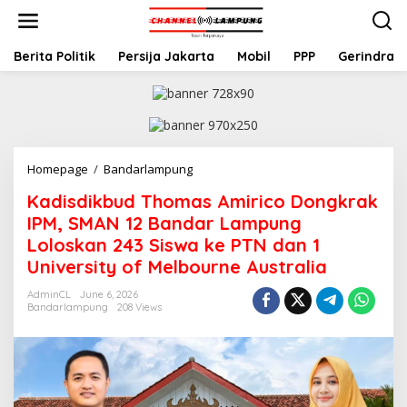
S
k
i
p
Berita Politik
Persija Jakarta
Mobil
PPP
Gerindra
t
o
c
o
n
t
Homepage
/
Bandarlampung
K
e
a
n
Kadisdikbud Thomas Amirico Dongkrak
d
t
i
IPM, SMAN 12 Bandar Lampung
s
Loloskan 243 Siswa ke PTN dan 1
d
University of Melbourne Australia
i
k
AdminCL
June 6, 2026
b
Bandarlampung
208 Views
u
d
T
h
o
m