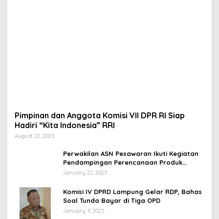
Pimpinan dan Anggota Komisi VII DPR RI Siap
Hadiri “Kita Indonesia” RRI
August 22, 2025
Perwakilan ASN Pesawaran Ikuti Kegiatan
Pendampingan Perencanaan Produk
Hukum
January 22, 2025
Komisi IV DPRD Lampung Gelar RDP, Bahas
Soal Tunda Bayar di Tiga OPD
January 9, 2025