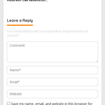
Hadirkan Cek Kesehatan
Mahasiswa, Siap
Gratis, Warga Sambut
Tindaklanjuti Aspirasi
Positif
Leave a Reply
Your email address will not be published.
Required fields are
marked
*
Save my name, email, and website in this browser for