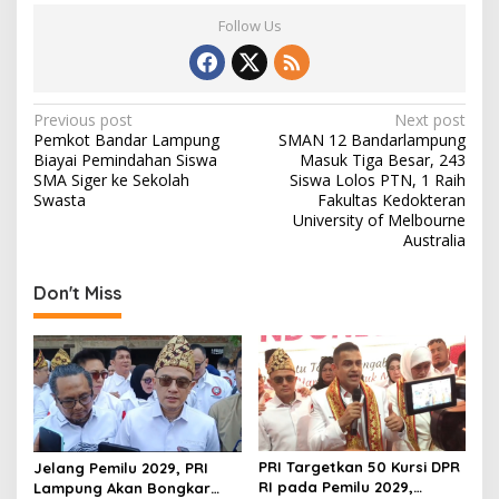
Follow Us
P
Previous post
Next post
Pemkot Bandar Lampung
SMAN 12 Bandarlampung
o
Biayai Pemindahan Siswa
Masuk Tiga Besar, 243
s
SMA Siger ke Sekolah
Siswa Lolos PTN, 1 Raih
Swasta
Fakultas Kedokteran
t
University of Melbourne
Australia
n
a
Don't Miss
v
i
g
a
t
i
PRI Targetkan 50 Kursi DPR
Jelang Pemilu 2029, PRI
RI pada Pemilu 2029,
Lampung Akan Bongkar