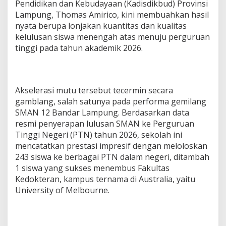
Pendidikan dan Kebudayaan (Kadisdikbud) Provinsi
1
Lampung, Thomas Amirico, kini membuahkan hasil
2
B
nyata berupa lonjakan kuantitas dan kualitas
a
kelulusan siswa menengah atas menuju perguruan
n
tinggi pada tahun akademik 2026.
d
a
r
L
a
Akselerasi mutu tersebut tecermin secara
m
gamblang, salah satunya pada performa gemilang
p
SMAN 12 Bandar Lampung. Berdasarkan data
u
resmi penyerapan lulusan SMAN ke Perguruan
n
g
Tinggi Negeri (PTN) tahun 2026, sekolah ini
L
mencatatkan prestasi impresif dengan meloloskan
o
243 siswa ke berbagai PTN dalam negeri, ditambah
l
1 siswa yang sukses menembus Fakultas
o
s
Kedokteran, kampus ternama di Australia, yaitu
k
University of Melbourne.
a
n
2
4