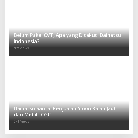
Belum Pakai CVT, Apa yang Ditakuti Daihatsu
Indonesia?
389 Views
Daihatsu Santai Penjualan Sirion Kalah Jauh
dari Mobil LCGC
374 Views