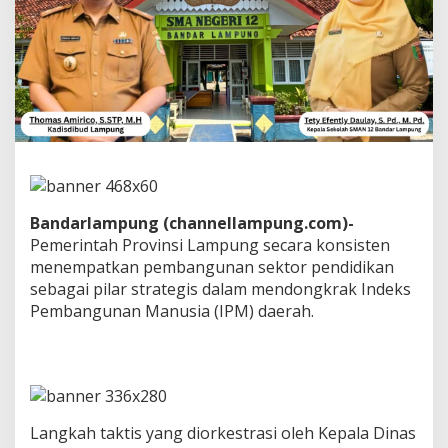
a
s
A
m
i
r
i
c
o
D
o
n
Bandarlampung (channellampung.com)-
g
k
Pemerintah Provinsi Lampung secara konsisten
r
menempatkan pembangunan sektor pendidikan
a
sebagai pilar strategis dalam mendongkrak Indeks
k
Pembangunan Manusia (IPM) daerah.
I
P
M
,
S
M
A
Langkah taktis yang diorkestrasi oleh Kepala Dinas
N