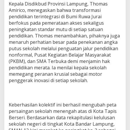
Kepala Disdikbud Provinsi Lampung, Thomas
3
S
Amirico, menegaskan bahwa transformasi
i
pendidikan terintegrasi di Bumi Ruwa Jurai
s
berfokus pada pemerataan akses sekaligus
w
peningkatan standar mutu di setiap satuan
a
k
pendidikan. Thomas menambahkan, pihaknya juga
e
menaruh perhatian besar pada penekanan angka
P
putus sekolah melalui penguatan jalur pendidikan
T
nonformal, Pusat Kegiatan Belajar Masyarakat
N
(PKBM), dan SMA Terbuka demi menjamin hak
d
a
pendidikan merata. Ia menilai kepala sekolah
n
memegang peranan krusial sebagai motor
1
penggerak inovasi di setiap sekolah.
U
n
i
v
e
Keberhasilan kolektif ini berhasil mengubah peta
r
persaingan sekolah menengah atas di Kota Tapis
s
Berseri. Berdasarkan data rekapitulasi kelulusan
i
sekolah negeri di tingkat Kota Bandar Lampung,
t
y