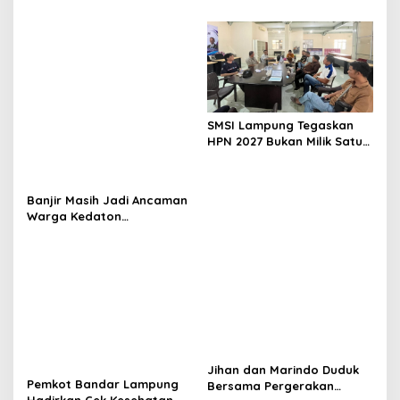
o
Konsolidasi Struktur
dan Susun Ulang Struktur
n
Dipercepat
Organisasi
SMSI Lampung Tegaskan
HPN 2027 Bukan Milik Satu
Organisasi Pers
Banjir Masih Jadi Ancaman
Warga Kedaton
Bandarlampung
Jihan dan Marindo Duduk
Pemkot Bandar Lampung
Bersama Pergerakan