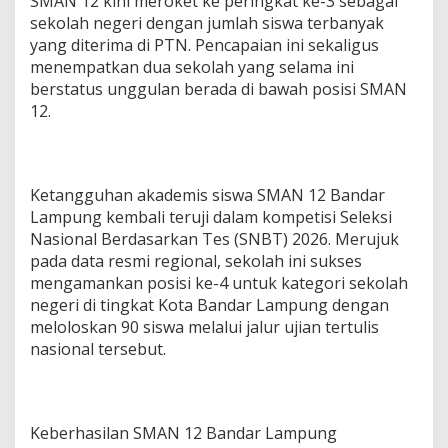
SMAN 12 kini meroket ke peringkat ke-3 sebagai
o
sekolah negeri dengan jumlah siswa terbanyak
f
yang diterima di PTN. Pencapaian ini sekaligus
M
menempatkan dua sekolah yang selama ini
e
l
berstatus unggulan berada di bawah posisi SMAN
b
12.
o
u
r
n
Ketangguhan akademis siswa SMAN 12 Bandar
e
A
Lampung kembali teruji dalam kompetisi Seleksi
u
Nasional Berdasarkan Tes (SNBT) 2026. Merujuk
s
pada data resmi regional, sekolah ini sukses
t
mengamankan posisi ke-4 untuk kategori sekolah
r
a
negeri di tingkat Kota Bandar Lampung dengan
l
meloloskan 90 siswa melalui jalur ujian tertulis
i
nasional tersebut.
a
Keberhasilan SMAN 12 Bandar Lampung