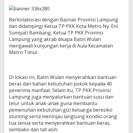
g
a
n
K
Berkolaborasi dengan Baznas Provinsi Lampung
e
dan didampingi Ketua TP PKK Kota Metro Ny. Eni
r
Sumiyati Bambang, Ketua TP PKK Provinsi
j
Lampung yang akrab disapa Batin Wulan
a
mengawali kunjungan kerja di Aula Kecamatan
k
e
Metro Timur.
K
o
t
a
Di lokasi ini, Batin Wulan menyerahkan bantuan
M
e
beras dan bahan kebutuhan pokok kepada 40
t
penerima manfaat. Selain itu, TP PKK Provinsi
r
Lampung juga menyalurkan bantuan susu dan
o
telur untuk anak-anak guna membantu
,
pemenuhan kebutuhan gizi keluarga beresiko
S
e
stunting serta meninjau langsung kondisi orang
r
tua lansia serta menyerahkan bantuan beras,
a
sembako dan tali asih.
h