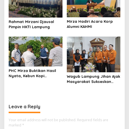
Mirza Hadiri Acara Korp
Rahmat Mirzani Djausal
Alumni KAHMI
Pimpin HKTI Lampung
PHC Mirza Buktikan Hasil
Nyata, Kebun Kopi
Wagub Lampung Jihan Ajak
Hanakau Tumbuh Lebih
Masyarakat Sukseskan
Cepat
Sensus Ekonomi 2026
Leave a Reply
Your email address will not be published.
Required fields are
marked
*