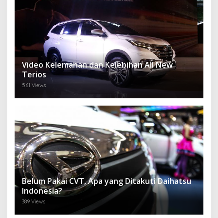
Video Kelemahan dan Kelebihan All New
Terios
561 Views
Belum Pakai CVT, Apa yang Ditakuti Daihatsu
Indonesia?
389 Views