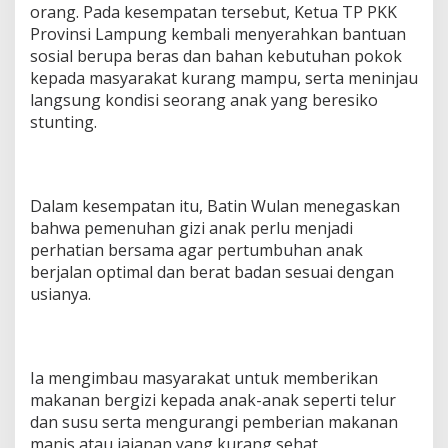
orang. Pada kesempatan tersebut, Ketua TP PKK
P
e
Provinsi Lampung kembali menyerahkan bantuan
n
sosial berupa beras dan bahan kebutuhan pokok
e
kepada masyarakat kurang mampu, serta meninjau
r
langsung kondisi seorang anak yang beresiko
i
stunting.
m
a
M
a
n
Dalam kesempatan itu, Batin Wulan menegaskan
f
bahwa pemenuhan gizi anak perlu menjadi
a
a
perhatian bersama agar pertumbuhan anak
t
berjalan optimal dan berat badan sesuai dengan
usianya.
Ia mengimbau masyarakat untuk memberikan
makanan bergizi kepada anak-anak seperti telur
dan susu serta mengurangi pemberian makanan
manis atau jajanan yang kurang sehat.