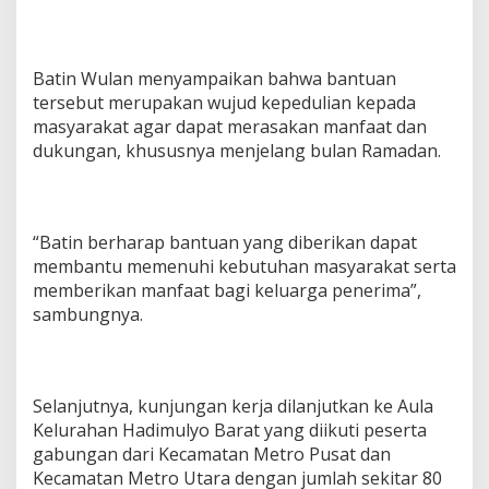
k
a
n
B
Batin Wulan menyampaikan bahwa bantuan
a
tersebut merupakan wujud kepedulian kepada
n
masyarakat agar dapat merasakan manfaat dan
t
dukungan, khususnya menjelang bulan Ramadan.
u
a
n
S
o
“Batin berharap bantuan yang diberikan dapat
s
membantu memenuhi kebutuhan masyarakat serta
i
a
memberikan manfaat bagi keluarga penerima”,
l
sambungnya.
d
a
n
T
Selanjutnya, kunjungan kerja dilanjutkan ke Aula
i
n
Kelurahan Hadimulyo Barat yang diikuti peserta
j
gabungan dari Kecamatan Metro Pusat dan
a
Kecamatan Metro Utara dengan jumlah sekitar 80
u