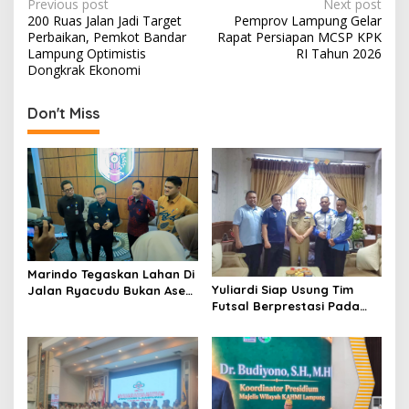
P
Previous post
Next post
200 Ruas Jalan Jadi Target
Pemprov Lampung Gelar
o
Perbaikan, Pemkot Bandar
Rapat Persiapan MCSP KPK
s
Lampung Optimistis
RI Tahun 2026
Dongkrak Ekonomi
t
n
Don't Miss
a
v
i
g
a
t
Marindo Tegaskan Lahan Di
i
Yuliardi Siap Usung Tim
Jalan Ryacudu Bukan Aset
Futsal Berprestasi Pada
Pemprov Lampung
o
Porwanas PWI Lampung
n