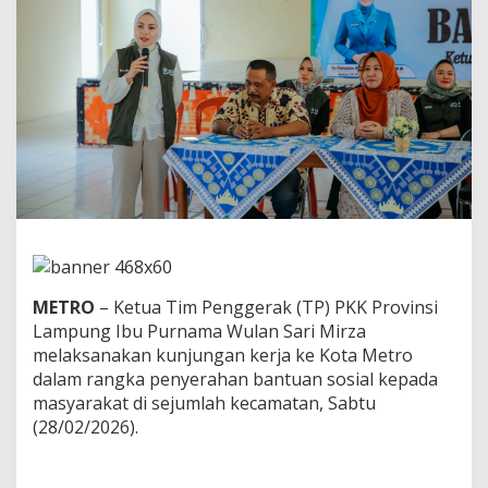
r
n
a
m
a
W
u
l
a
n
S
a
r
i
M
i
METRO
– Ketua Tim Penggerak (TP) PKK Provinsi
r
Lampung Ibu Purnama Wulan Sari Mirza
z
melaksanakan kunjungan kerja ke Kota Metro
a
dalam rangka penyerahan bantuan sosial kepada
K
u
masyarakat di sejumlah kecamatan, Sabtu
n
(28/02/2026).
j
u
n