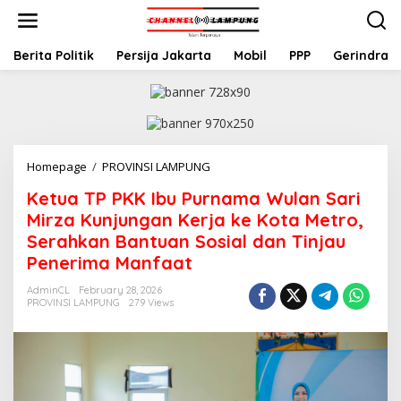
S
k
i
p
Berita Politik
Persija Jakarta
Mobil
PPP
Gerindra
t
o
c
o
n
t
Homepage
/
PROVINSI LAMPUNG
K
e
e
n
Ketua TP PKK Ibu Purnama Wulan Sari
t
t
u
Mirza Kunjungan Kerja ke Kota Metro,
a
Serahkan Bantuan Sosial dan Tinjau
T
Penerima Manfaat
P
P
AdminCL
February 28, 2026
K
PROVINSI LAMPUNG
279 Views
K
I
b
u
P
u