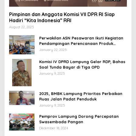
Pimpinan dan Anggota Komisi VII DPR RI Siap
Hadiri “Kita Indonesia” RRI
August 22, 2025
Perwakilan ASN Pesawaran Ikuti Kegiatan
Pendampingan Perencanaan Produk
Hukum
January 22, 2025
Komisi IV DPRD Lampung Gelar RDP, Bahas
Soal Tunda Bayar di Tiga OPD
January 9, 2025
2025, BMBK Lampung Prioritas Perbaikan
Ruas Jalan Padat Penduduk
January 9, 2025
Pemprov Lampung Dorong Percepatan
Swasembada Pangan
December 18, 2024