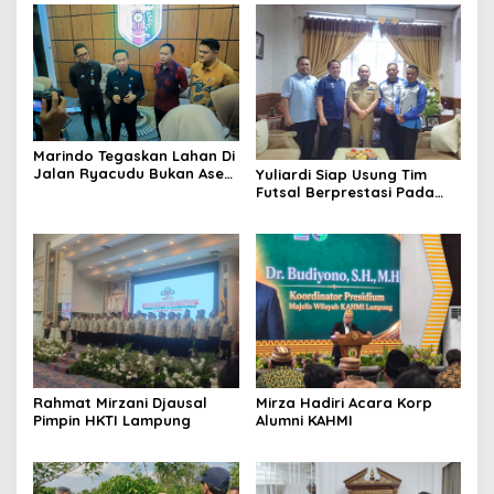
Marindo Tegaskan Lahan Di
Jalan Ryacudu Bukan Aset
Yuliardi Siap Usung Tim
Pemprov Lampung
Futsal Berprestasi Pada
Porwanas PWI Lampung
Mirza Hadiri Acara Korp
Rahmat Mirzani Djausal
Alumni KAHMI
Pimpin HKTI Lampung