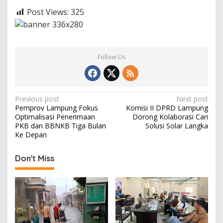
Post Views:
325
Follow Us
P
Previous post
Next post
Pemprov Lampung Fokus
Komisi II DPRD Lampung
o
Optimalisasi Penerimaan
Dorong Kolaborasi Cari
s
PKB dan BBNKB Tiga Bulan
Solusi Solar Langka
Ke Depan
t
n
Don't Miss
a
v
i
g