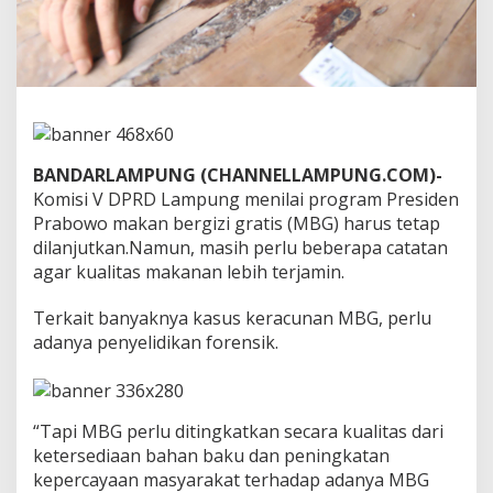
e
r
l
u
P
e
n
y
e
BANDARLAMPUNG (CHANNELLAMPUNG.COM)-
l
Komisi V DPRD Lampung menilai program Presiden
i
Prabowo makan bergizi gratis (MBG) harus tetap
d
dilanjutkan.Namun, masih perlu beberapa catatan
i
k
agar kualitas makanan lebih terjamin.
a
n
Terkait banyaknya kasus keracunan MBG, perlu
F
adanya penyelidikan forensik.
o
r
e
n
s
“Tapi MBG perlu ditingkatkan secara kualitas dari
i
ketersediaan bahan baku dan peningkatan
k
kepercayaan masyarakat terhadap adanya MBG