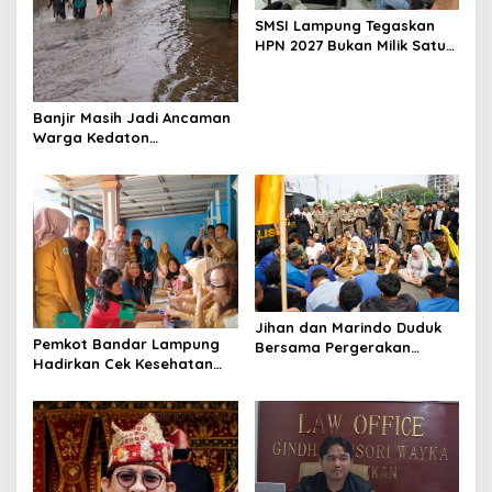
a
SMSI Lampung Tegaskan
t
HPN 2027 Bukan Milik Satu
i
Organisasi Pers
o
Banjir Masih Jadi Ancaman
n
Warga Kedaton
Bandarlampung
Jihan dan Marindo Duduk
Pemkot Bandar Lampung
Bersama Pergerakan
Hadirkan Cek Kesehatan
Mahasiswa, Siap
Gratis, Warga Sambut
Tindaklanjuti Aspirasi
Positif