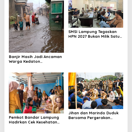
SMSI Lampung Tegaskan
HPN 2027 Bukan Milik Satu
Organisasi Pers
Banjir Masih Jadi Ancaman
Warga Kedaton
Bandarlampung
Jihan dan Marindo Duduk
Pemkot Bandar Lampung
Bersama Pergerakan
Hadirkan Cek Kesehatan
Mahasiswa, Siap
Gratis, Warga Sambut
Tindaklanjuti Aspirasi
Positif