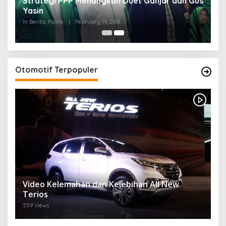
Strategi PPP Menangkan Duet Ganjar dan Gus
Yasin
In Berita, Politik
|
February 19, 2018
Otomotif Terpopuler
Video Kelemahan dan Kelebihan All New
Terios
559 Views