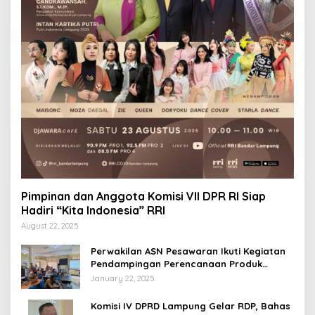
Pimpinan dan Anggota Komisi VII DPR RI Siap
Hadiri “Kita Indonesia” RRI
August 22, 2025
Perwakilan ASN Pesawaran Ikuti Kegiatan
Pendampingan Perencanaan Produk
Hukum
January 22, 2025
Komisi IV DPRD Lampung Gelar RDP, Bahas