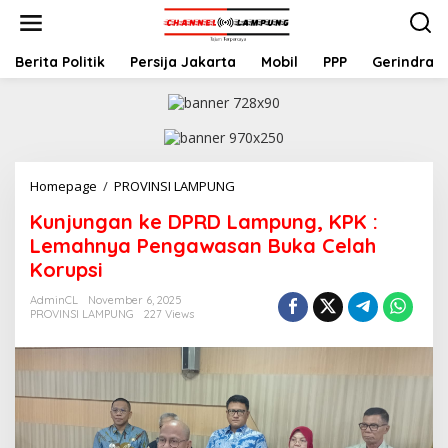
S
k
i
p
Berita Politik
Persija Jakarta
Mobil
PPP
Gerindra
t
o
c
o
n
t
Homepage
/
PROVINSI LAMPUNG
K
e
u
n
Kunjungan ke DPRD Lampung, KPK :
n
t
j
Lemahnya Pengawasan Buka Celah
u
Korupsi
n
g
AdminCL
November 6, 2025
a
PROVINSI LAMPUNG
227 Views
n
k
e
D
P
R
D