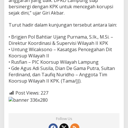
anggaran yang baik. DPRD Lampung siap
bersinergi dengan KPK untuk mencegah korupsi
sejak dini,” ujar Giri Akbar.
Turut hadir dalam kunjungan tersebut antara lain:
• Brigjen Pol Bahtiar Ujang Purnama, S.Ik., M.Si. –
Direktur Koordinasi & Supervisi Wilayah II KPK
• Untung Wicaksono – Kasatgas Pencegahan Dit
Koorsup Wilayah II
• Rusfian – PIC Koorsup Wilayah Lampung
• Gde Agus Adi Susila, Dian De Gama Putra, Sultan
Ferdinand, dan Taufiq Nuridho – Anggota Tim
Koorsup Wilayah II KPK. (Tama/JJ).
Post Views:
227
Follow Us