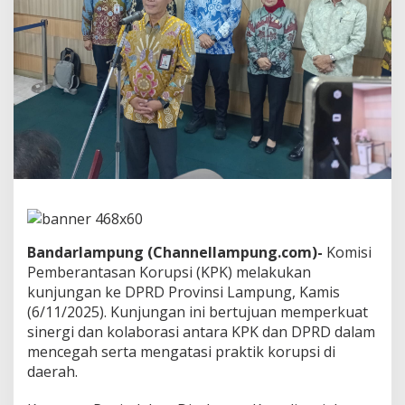
L
a
m
p
u
n
g
,
K
P
K
:
L
e
m
Bandarlampung (Channellampung.com)-
Komisi
a
h
Pemberantasan Korupsi (KPK) melakukan
n
kunjungan ke DPRD Provinsi Lampung, Kamis
y
(6/11/2025). Kunjungan ini bertujuan memperkuat
a
sinergi dan kolaborasi antara KPK dan DPRD dalam
P
e
mencegah serta mengatasi praktik korupsi di
n
daerah.
g
a