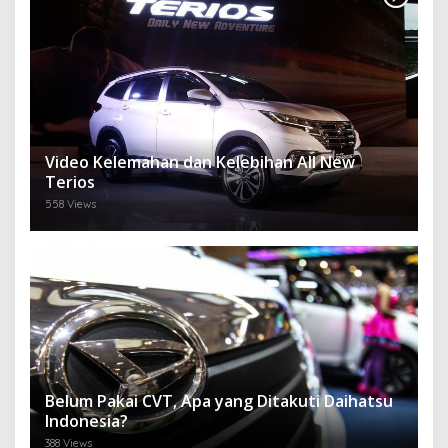
Video Kelemahan dan Kelebihan All New
Terios
558 Views
Belum Pakai CVT, Apa yang Ditakuti Daihatsu
Indonesia?
388 Views