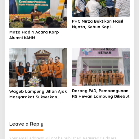
PHC Mirza Buktikan Hasil
Nyata, Kebun Kopi
Mirza Hadiri Acara Korp
Hanakau Tumbuh Lebih
Alumni KAHMI
Cepat
Dorong PAD, Pembangunan
Wagub Lampung Jihan Ajak
RS Hewan Lampung Dikebut
Masyarakat Sukseskan
Sensus Ekonomi 2026
Leave a Reply
Your email address will not be published.
Required fields are