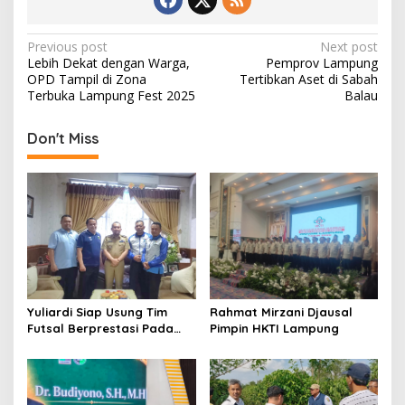
P
Previous post
Next post
Lebih Dekat dengan Warga,
Pemprov Lampung
o
OPD Tampil di Zona
Tertibkan Aset di Sabah
s
Terbuka Lampung Fest 2025
Balau
t
Don't Miss
n
a
v
i
g
a
t
Rahmat Mirzani Djausal
Yuliardi Siap Usung Tim
i
Pimpin HKTI Lampung
Futsal Berprestasi Pada
Porwanas PWI Lampung
o
n