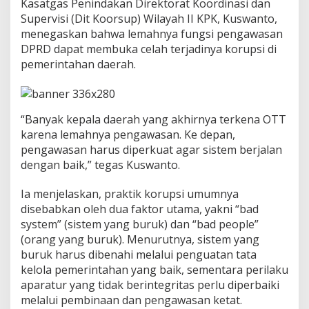
Kasatgas Penindakan Direktorat Koordinasi dan
w
Supervisi (Dit Koorsup) Wilayah II KPK, Kuswanto,
a
s
menegaskan bahwa lemahnya fungsi pengawasan
a
DPRD dapat membuka celah terjadinya korupsi di
n
pemerintahan daerah.
B
u
k
a
“Banyak kepala daerah yang akhirnya terkena OTT
C
e
karena lemahnya pengawasan. Ke depan,
l
pengawasan harus diperkuat agar sistem berjalan
a
dengan baik,” tegas Kuswanto.
h
K
Ia menjelaskan, praktik korupsi umumnya
o
r
disebabkan oleh dua faktor utama, yakni “bad
u
system” (sistem yang buruk) dan “bad people”
p
(orang yang buruk). Menurutnya, sistem yang
s
buruk harus dibenahi melalui penguatan tata
i
kelola pemerintahan yang baik, sementara perilaku
aparatur yang tidak berintegritas perlu diperbaiki
melalui pembinaan dan pengawasan ketat.