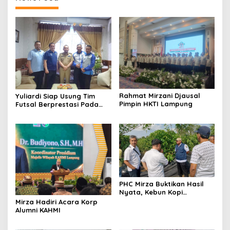
Rahmat Mirzani Djausal
Yuliardi Siap Usung Tim
Pimpin HKTI Lampung
Futsal Berprestasi Pada
Porwanas PWI Lampung
PHC Mirza Buktikan Hasil
Nyata, Kebun Kopi
Hanakau Tumbuh Lebih
Mirza Hadiri Acara Korp
Cepat
Alumni KAHMI