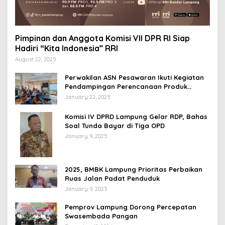
Pimpinan dan Anggota Komisi VII DPR RI Siap
Hadiri “Kita Indonesia” RRI
August 22, 2025
Perwakilan ASN Pesawaran Ikuti Kegiatan
Pendampingan Perencanaan Produk
Hukum
January 22, 2025
Komisi IV DPRD Lampung Gelar RDP, Bahas
Soal Tunda Bayar di Tiga OPD
January 9, 2025
2025, BMBK Lampung Prioritas Perbaikan
Ruas Jalan Padat Penduduk
January 9, 2025
Pemprov Lampung Dorong Percepatan
Swasembada Pangan