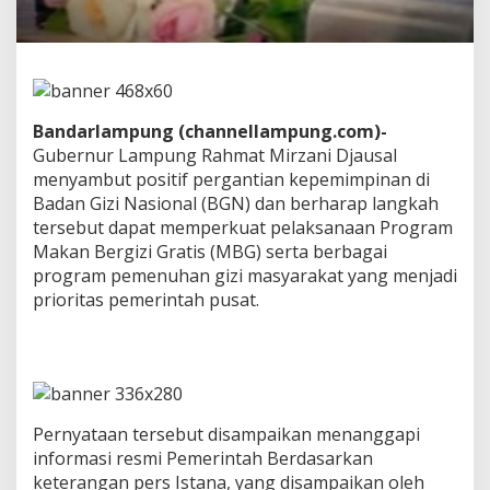
P
r
o
g
r
a
m
Bandarlampung (channellampung.com)-
M
Gubernur Lampung Rahmat Mirzani Djausal
a
menyambut positif pergantian kepemimpinan di
k
Badan Gizi Nasional (BGN) dan berharap langkah
a
tersebut dapat memperkuat pelaksanaan Program
n
B
Makan Bergizi Gratis (MBG) serta berbagai
e
program pemenuhan gizi masyarakat yang menjadi
r
prioritas pemerintah pusat.
g
i
z
i
G
r
a
Pernyataan tersebut disampaikan menanggapi
t
informasi resmi Pemerintah Berdasarkan
i
keterangan pers Istana, yang disampaikan oleh
s