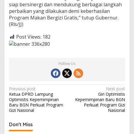
siap bersinergi dan mendukung berbagai langkah
perbaikan yang dilakukan demi keberhasilan
Program Makan Bergizi Gratis,” tutup Gubernur.
(Rls/JJ)
Post Views:
182
Follow Us
P
Previous post
Next post
Ketua DPRD Lampung
Giri Optimistis
o
Optimistis Kepemimpinan
Kepemimpinan Baru BGN
s
Baru BGN Perkuat Program
Perkuat Program Gizi
Gizi Nasional
Nasional
t
n
Don't Miss
a