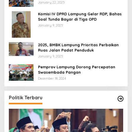
Hukum
January 22, 2025
Komisi IV DPRD Lampung Gelar RDP, Bahas
Soal Tunda Bayar di Tiga OPD
January 9, 2025
2025, BMBK Lampung Prioritas Perbaikan
Ruas Jalan Padat Penduduk
January 9, 2025
Pemprov Lampung Dorong Percepatan
Swasembada Pangan
December 18, 2024
Politik Terbaru