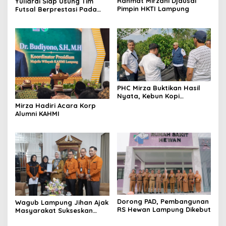
Rahmat Mirzani Djausal
Yuliardi Siap Usung Tim
Pimpin HKTI Lampung
Futsal Berprestasi Pada
Porwanas PWI Lampung
PHC Mirza Buktikan Hasil
Nyata, Kebun Kopi
Hanakau Tumbuh Lebih
Mirza Hadiri Acara Korp
Cepat
Alumni KAHMI
Dorong PAD, Pembangunan
Wagub Lampung Jihan Ajak
RS Hewan Lampung Dikebut
Masyarakat Sukseskan
Sensus Ekonomi 2026