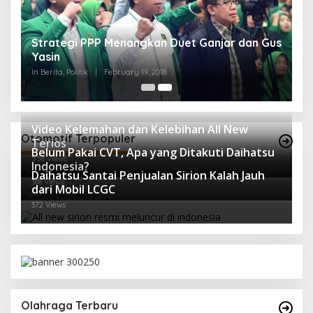
Strategi PPP Menangkan Duet Ganjar dan Gus
Yasin
In Berita, Politik
|
February 19, 2018
Video Kelemahan dan Kelebihan All New
Otomotif Terpopuler
Terios
Belum Pakai CVT, Apa yang Ditakuti Daihatsu
558 Views
Indonesia?
Daihatsu Santai Penjualan Sirion Kalah Jauh
388 Views
dari Mobil LCGC
372 Views
Olahraga Terbaru