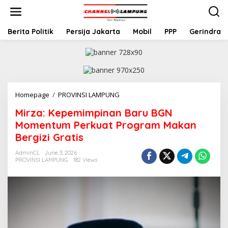
S
k
i
p
Berita Politik
Persija Jakarta
Mobil
PPP
Gerindra
t
o
c
o
n
t
Homepage
/
PROVINSI LAMPUNG
M
e
i
n
Mirza: Kepemimpinan Baru BGN
r
t
z
Momentum Perkuat Program Makan
a
Bergizi Gratis
:
K
AdminCL
June 3, 2026
e
PROVINSI LAMPUNG
182 Views
p
e
m
i
m
p
i