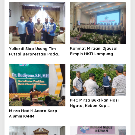
v
i
g
a
t
i
Rahmat Mirzani Djausal
Yuliardi Siap Usung Tim
Pimpin HKTI Lampung
Futsal Berprestasi Pada
o
Porwanas PWI Lampung
n
PHC Mirza Buktikan Hasil
Nyata, Kebun Kopi
Mirza Hadiri Acara Korp
Hanakau Tumbuh Lebih
Alumni KAHMI
Cepat