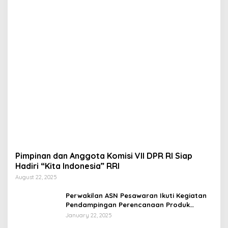
Pimpinan dan Anggota Komisi VII DPR RI Siap
Hadiri “Kita Indonesia” RRI
August 22, 2025
Perwakilan ASN Pesawaran Ikuti Kegiatan
Pendampingan Perencanaan Produk
Hukum
January 22, 2025