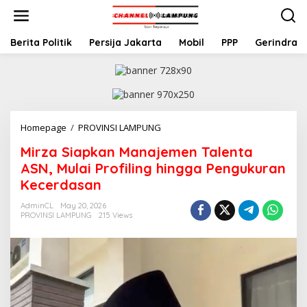
S
k
i
p
Berita Politik
Persija Jakarta
Mobil
PPP
Gerindra
t
o
c
o
n
t
Homepage
/
PROVINSI LAMPUNG
M
e
i
n
Mirza Siapkan Manajemen Talenta
r
t
z
ASN, Mulai Profiling hingga Pengukuran
a
Kecerdasan
S
i
AdminCL
May 20, 2026
a
PROVINSI LAMPUNG
215 Views
p
k
a
n
M
a
n