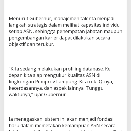
e
r
d
Menurut Gubernur, manajemen talenta menjadi
a
langkah strategis dalam melihat kapasitas individu
s
a
setiap ASN, sehingga penempatan jabatan maupun
n
pengembangan karier dapat dilakukan secara
objektif dan terukur.
“Kita sedang melakukan profiling database. Ke
depan kita siap mengukur kualitas ASN di
lingkungan Pemprov Lampung. Kita cek IQ-nya,
kecerdasannya, dan aspek lainnya. Tunggu
waktunya,” ujar Gubernur.
Ia menegaskan, sistem ini akan menjadi fondasi
baru dalam memetakan kemampuan ASN secara