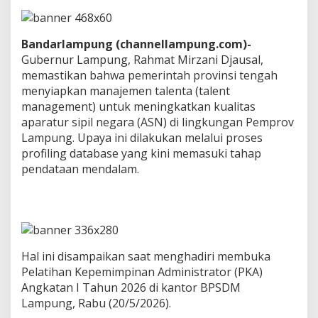
f
i
l
Bandarlampung (channellampung.com)-
i
n
Gubernur Lampung, Rahmat Mirzani Djausal,
g
memastikan bahwa pemerintah provinsi tengah
h
menyiapkan manajemen talenta (talent
i
management) untuk meningkatkan kualitas
n
aparatur sipil negara (ASN) di lingkungan Pemprov
g
g
Lampung. Upaya ini dilakukan melalui proses
a
profiling database yang kini memasuki tahap
P
pendataan mendalam.
e
n
g
u
k
u
r
Hal ini disampaikan saat menghadiri membuka
a
Pelatihan Kepemimpinan Administrator (PKA)
n
Angkatan I Tahun 2026 di kantor BPSDM
K
e
Lampung, Rabu (20/5/2026).
c