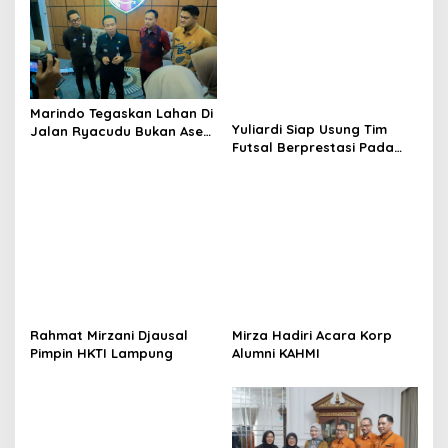
i
g
a
t
Marindo Tegaskan Lahan Di
i
Yuliardi Siap Usung Tim
Jalan Ryacudu Bukan Aset
Futsal Berprestasi Pada
Pemprov Lampung
o
Porwanas PWI Lampung
n
Rahmat Mirzani Djausal
Mirza Hadiri Acara Korp
Pimpin HKTI Lampung
Alumni KAHMI