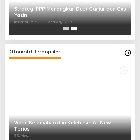
Strategi PPP Menangkan Duet Ganjar dan Gus
Yasin
In Berita, Politik
|
February 19, 2018
Otomotif Terpopuler
Video Kelemahan dan Kelebihan All New
Terios
560 Views