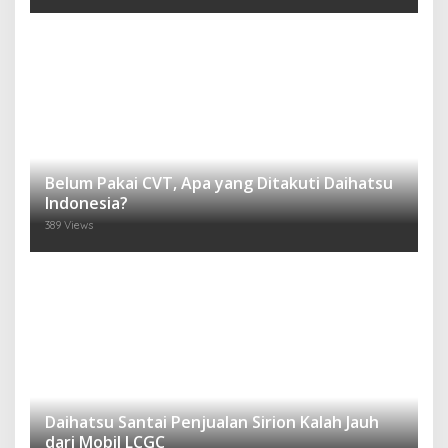
Belum Pakai CVT, Apa yang Ditakuti Daihatsu
Indonesia?
389 Views
Daihatsu Santai Penjualan Sirion Kalah Jauh
dari Mobil LCGC