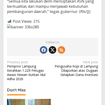
“Semua kita lakukan demi menciptakan ASN yang
berkualitas dan mampu menjawab kebutuhan
pembangunan daerah,” tegas gubernur. (Rls/JJ)
Post Views:
215
Follow Us
P
Previous post
Next post
Pemprov Lampung
Pengusaha Kopi di Lampung
o
Kerahkan 1.229 Petugas
Dilaporkan atas Dugaan
s
Awasi Hewan Kurban Idul
Gelapkan Dana Investasi
Adha 2026
t
n
Don't Miss
a
v