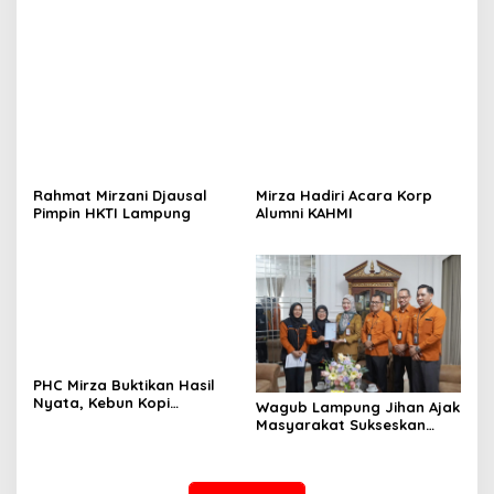
Porwanas PWI Lampung
Rahmat Mirzani Djausal
Mirza Hadiri Acara Korp
Pimpin HKTI Lampung
Alumni KAHMI
PHC Mirza Buktikan Hasil
Nyata, Kebun Kopi
Wagub Lampung Jihan Ajak
Hanakau Tumbuh Lebih
Masyarakat Sukseskan
Cepat
Sensus Ekonomi 2026